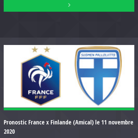
Pronostic France x Finlande (Amical) le 11 novembre
2020