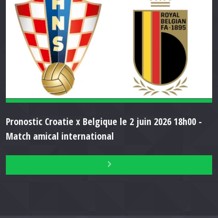
Pronostic Croatie x Belgique le 2 juin 2026 18h00 -
Match amical international