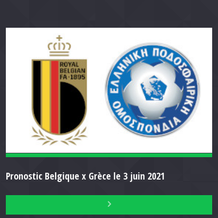
Pronostic Belgique x Grèce le 3 juin 2021