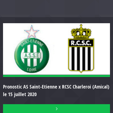
Pronostic AS Saint-Etienne x RCSC Charleroi (Amical)
le 15 juillet 2020