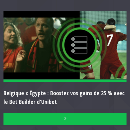
Belgique x Égypte : Boostez vos gains de 25 % avec
le Bet Builder d'Unibet