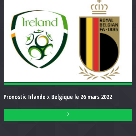
Pronostic Irlande x Belgique le 26 mars 2022