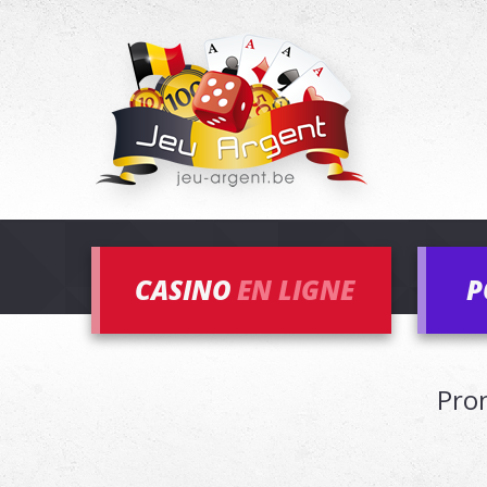
CASINO
EN LIGNE
P
Pron