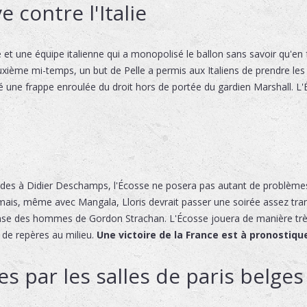
e contre l'Italie
 et une équipe italienne qui a monopolisé le ballon sans savoir qu'en 
euxième mi-temps, un but de Pelle a permis aux Italiens de prendre l
é une frappe enroulée du droit hors de portée du gardien Marshall. L
oides à Didier Deschamps, l'Écosse ne posera pas autant de problèmes
, mais, même avec Mangala, Lloris devrait passer une soirée assez tran
fense des hommes de Gordon Strachan. L'Écosse jouera de manière trè
de repères au milieu.
Une victoire de la France est à pronostiqu
s par les salles de paris belges