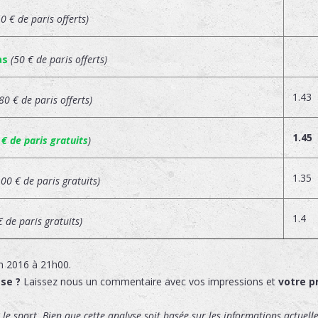
10 € de paris offerts)
as
(50 € de paris offerts)
1.43
(80 € de paris offerts)
1.45
 € de paris gratuits
)
1.35
100 € de paris gratuits)
1.4
€ de paris gratuits)
n 2016 à 21h00.
sse ?
Laissez nous un commentaire avec vos impressions et
votre p
le sport. Bien que cette analyse soit basée sur les informations actuelles