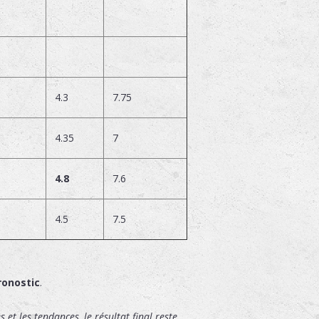
4.3
7.75
4.35
7
4.8
7.6
4.5
7.5
ronostic
.
 et les tendances, le résultat final reste