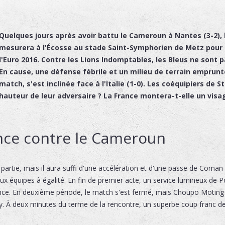
Quelques jours après avoir battu le Cameroun à Nantes (3-2), 
mesurera à l'Écosse au stade Saint-Symphorien de Metz pour 
l'Euro 2016. Contre les Lions Indomptables, les Bleus ne sont p
En cause, une défense fébrile et un milieu de terrain emprunté
match, s'est inclinée face à l'Italie (1-0). Les coéquipiers de 
hauteur de leur adversaire ? La France montera-t-elle un visa
ance contre le Cameroun
 partie, mais il aura suffi d'une accélération et d'une passe de Coma
x équipes à égalité. En fin de premier acte, un service lumineux de 
nce. En deuxième période, le match s'est fermé, mais Choupo Moting 
y. À deux minutes du terme de la rencontre, un superbe coup franc de