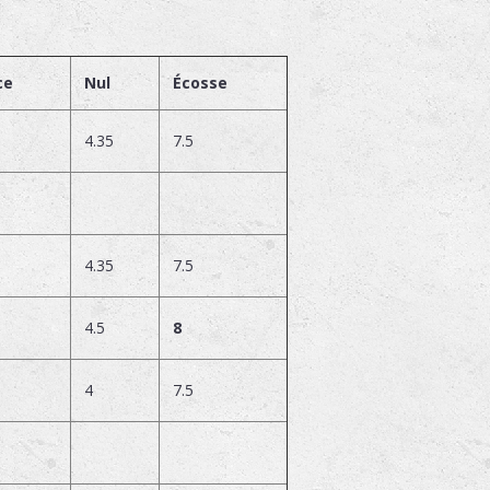
ce
Nul
Écosse
4.35
7.5
4.35
7.5
4.5
8
4
7.5