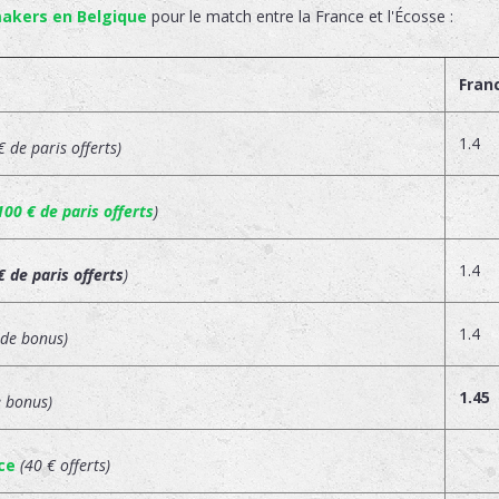
akers en Belgique
pour le match entre la France et l'Écosse :
Fran
1.4
€ de paris offerts)
100 € de paris offerts
)
1.4
€ de paris offerts
)
1.4
 de bonus)
1.45
e bonus)
ce
(40 € offerts)