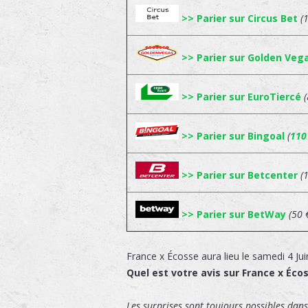
>> Parier sur Circus Bet
(
>> Parier sur Golden Veg
>> Parier sur EuroTiercé
>> Parier sur Bingoal
(
110
>> Parier sur Betcenter
(
>> Parier sur BetWay
(50 
France x Écosse
aura lieu le
samedi 4 Jui
Quel est votre avis sur France x Éco
Les surprises sont toujours possibles dans 