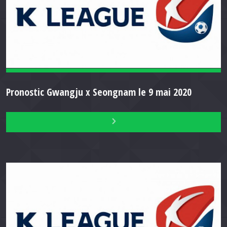
Pronostic Gwangju x Seongnam le 9 mai 2020