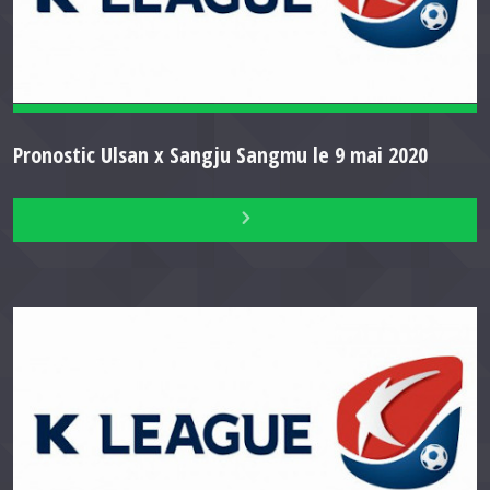
Pronostic Ulsan x Sangju Sangmu le 9 mai 2020