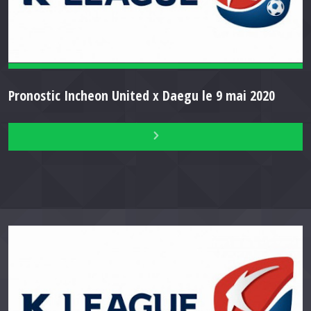
Pronostic Incheon United x Daegu le 9 mai 2020