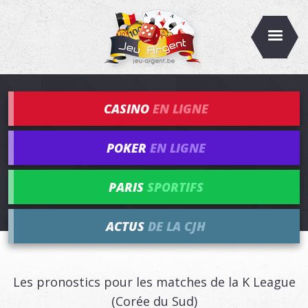
CASINO
EN LIGNE
POKER
EN LIGNE
PARIS
SPORTIFS
ACTUS
DE LA CJH
Les pronostics pour les matches de la K League
(Corée du Sud)