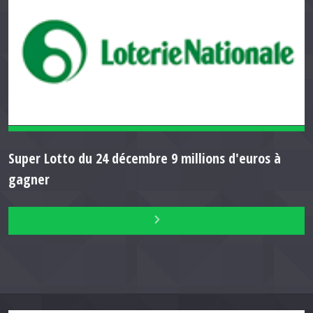
Super Lotto du 24 décembre 9 millions d'euros à
gagner