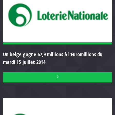
Un belge gagne 67,9 millions à l'Euromillions du
mardi 15 juillet 2014