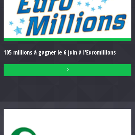
105 millions à gagner le 6 juin à l'Euromillions