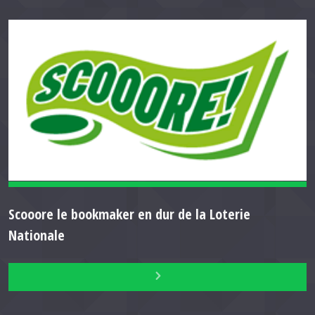
Scooore le bookmaker en dur de la Loterie
Nationale