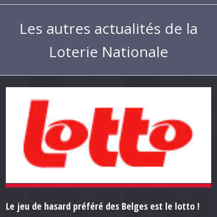
Les autres actualités de la
Loterie Nationale
Le jeu de hasard préféré des Belges est le lotto !