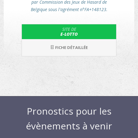
par Commission des Jeux de Hasard de
Belgique sous l'agrément n°FA+148123.
SITE DE
E-LOTTO
FICHE DÉTAILLÉE
Pronostics pour les
évènements à venir