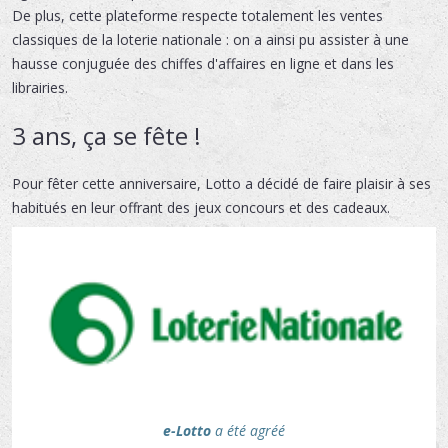
De plus, cette plateforme respecte totalement les ventes
classiques de la loterie nationale : on a ainsi pu assister à une
hausse conjuguée des chiffes d'affaires en ligne et dans les
librairies.
3 ans, ça se fête !
Pour fêter cette anniversaire, Lotto a décidé de faire plaisir à ses
habitués en leur offrant des jeux concours et des cadeaux.
e-Lotto
a été agréé