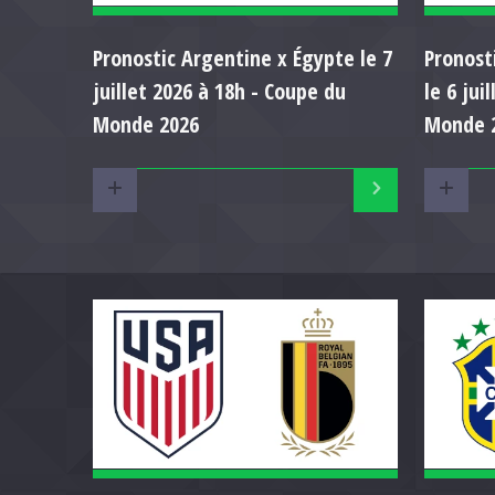
Pronostic Argentine x Égypte le 7
Pronost
juillet 2026 à 18h - Coupe du
le 6 jui
Monde 2026
Monde 