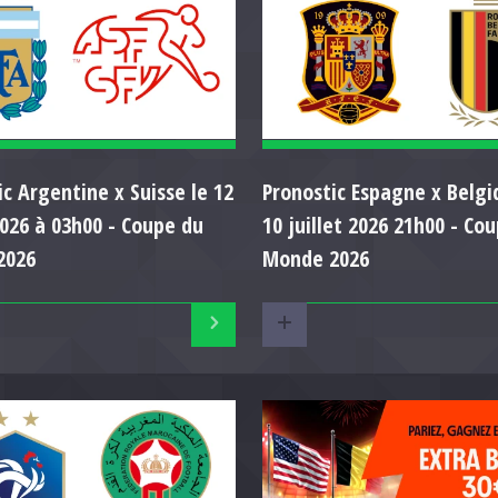
ic Argentine x Suisse le 12
Pronostic Espagne x Belgi
2026 à 03h00 - Coupe du
10 juillet 2026 21h00 - Co
2026
Monde 2026