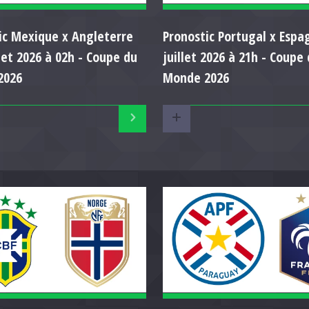
ic Mexique x Angleterre
Pronostic Portugal x Espa
llet 2026 à 02h - Coupe du
juillet 2026 à 21h - Coupe
2026
Monde 2026