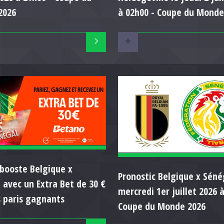
2026
à 02h00 - Coupe du Monde
booste Belgique x
Pronostic Belgique x Séné
 avec un Extra Bet de 30 €
mercredi 1er juillet 2026 
s paris gagnants
Coupe du Monde 2026