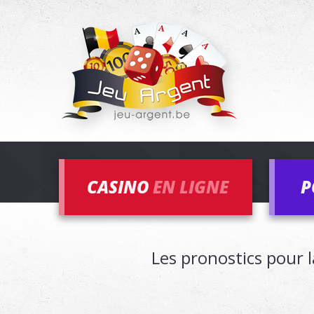
CASINO
EN LIGNE
P
Les pronostics pour 