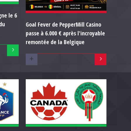
gne le 6
 du
Goal Fever de PepperMill Casino
passe à 6.000 € après l'incroyable
remontée de la Belgique