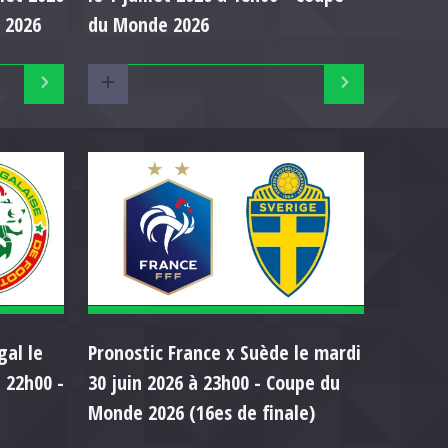
 2026
du Monde 2026
gal le
Pronostic France x Suède le mardi
à 22h00 -
30 juin 2026 à 23h00 - Coupe du
Monde 2026 (16es de finale)