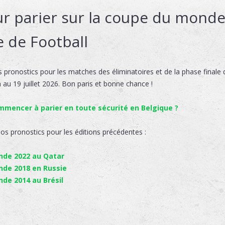
ur parier sur la coupe du mond
 de Football
pronostics pour les matches des éliminatoires et de la phase finale d
 au 19 juillet 2026. Bon paris et bonne chance !
encer à parier en toute sécurité en Belgique ?
s pronostics pour les éditions précédentes :
nde 2022 au Qatar
nde 2018 en Russie
de 2014 au Brésil