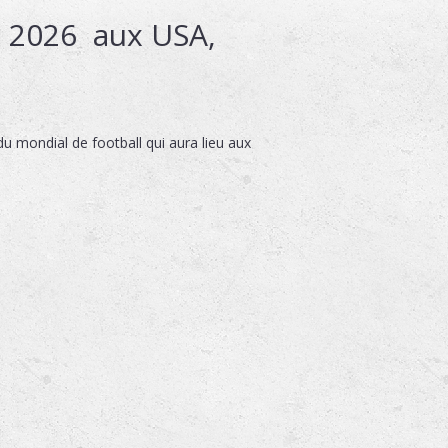
e 2026 aux USA,
u mondial de football qui aura lieu aux