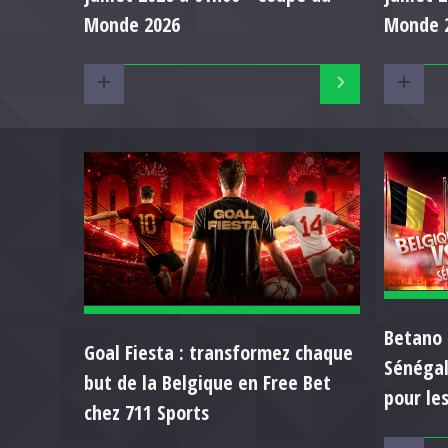
Monde 2026
Monde 
Betano 
Goal Fiesta : transformez chaque
Sénégal
but de la Belgique en Free Bet
pour le
chez 711 Sports