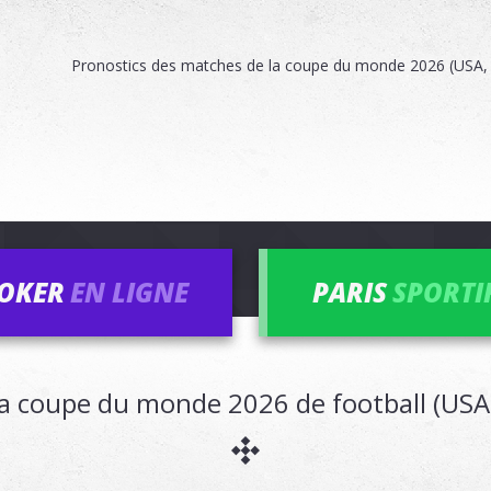
Pronostics des matches de la coupe du monde 2026 (USA, C
OKER
EN LIGNE
PARIS
SPORTI
la coupe du monde 2026 de football (US