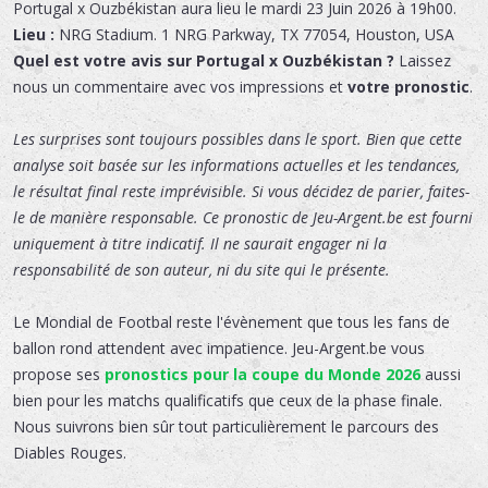
Portugal x Ouzbékistan
aura lieu le
mardi 23 Juin 2026 à 19h00.
Lieu :
NRG Stadium
.
1 NRG Parkway
,
TX 77054
,
Houston
,
USA
Quel est votre avis sur Portugal x Ouzbékistan ?
Laissez
nous un commentaire avec vos impressions et
votre pronostic
.
Les surprises sont toujours possibles dans le sport. Bien que cette
analyse soit basée sur les informations actuelles et les tendances,
le résultat final reste imprévisible. Si vous décidez de parier, faites-
le de manière responsable. Ce pronostic de Jeu-Argent.be est fourni
uniquement à titre indicatif. Il ne saurait engager ni la
responsabilité de son auteur, ni du site qui le présente.
Le Mondial de Footbal reste l'évènement que tous les fans de
ballon rond attendent avec impatience. Jeu-Argent.be vous
propose ses
pronostics pour la coupe du Monde 2026
aussi
bien pour les matchs qualificatifs que ceux de la phase finale.
Nous suivrons bien sûr tout particulièrement le parcours des
Diables Rouges.