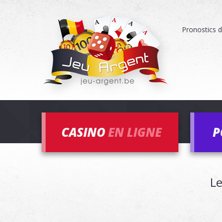
Pronostics d
CASINO
EN LIGNE
P
Le