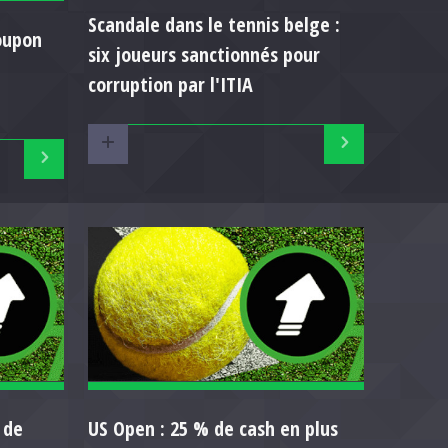
Scandale dans le tennis belge :
oupon
six joueurs sanctionnés pour
corruption par l'ITIA
 de
US Open : 25 % de cash en plus