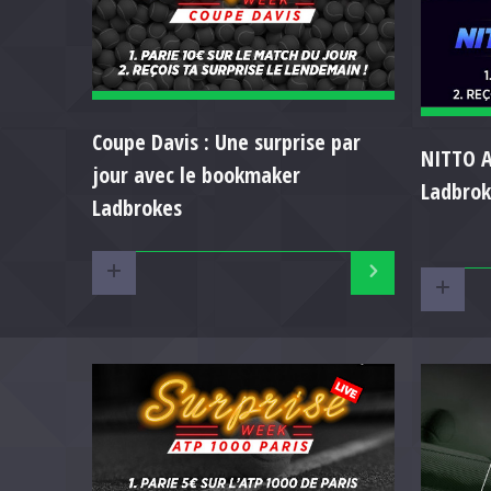
Coupe Davis : Une surprise par
NITTO A
jour avec le bookmaker
Ladbrok
Ladbrokes