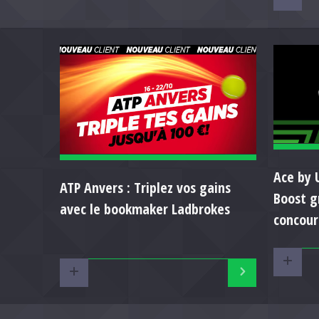
Ace by 
ATP Anvers : Triplez vos gains
Boost g
avec le bookmaker Ladbrokes
concour