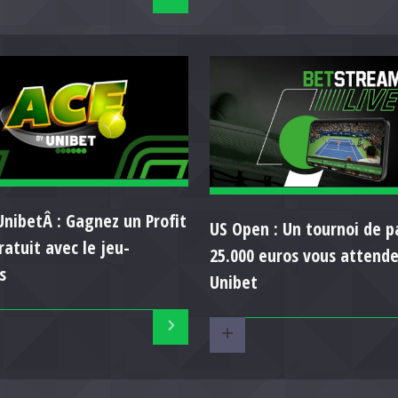
UnibetÂ : Gagnez un Profit
US Open : Un tournoi de p
ratuit avec le jeu-
25.000 euros vous attende
s
Unibet