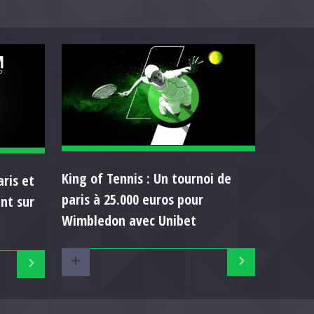
King of Tennis : Un tournoi de
aris et
paris à 25.000 euros pour
nt sur
Wimbledon avec Unibet