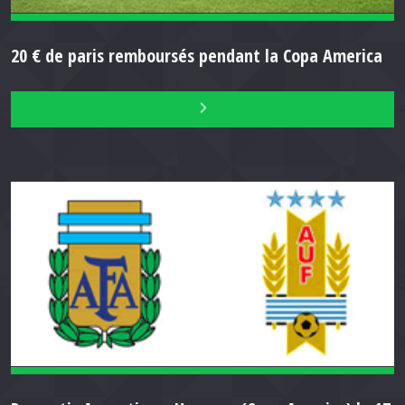
20 € de paris remboursés pendant la Copa America