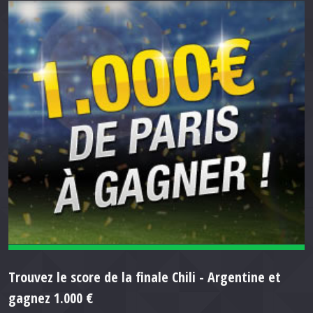
Trouvez le score de la finale Chili - Argentine et
gagnez 1.000 €