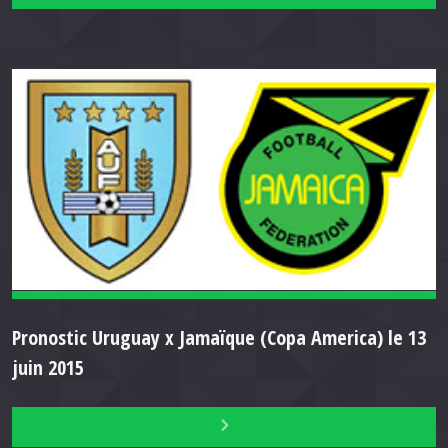
Pronostic Uruguay x Jamaïque (Copa America) le 13
juin 2015