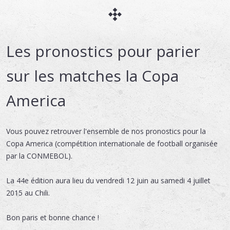
Les pronostics pour parier
sur les matches la Copa
America
Vous pouvez retrouver l'ensemble de nos pronostics pour la
Copa America (compétition internationale de football organisée
par la CONMEBOL).
La 44e édition aura lieu du vendredi 12 juin au samedi 4 juillet
2015 au Chili.
Bon paris et bonne chance !