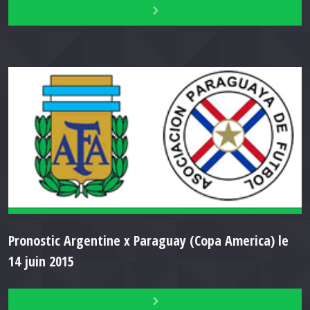
Pronostic Argentine x Paraguay (Copa America) le
14 juin 2015