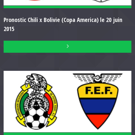
Pronostic Chili x Bolivie (Copa America) le 20 juin
2015