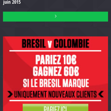
juin 2015