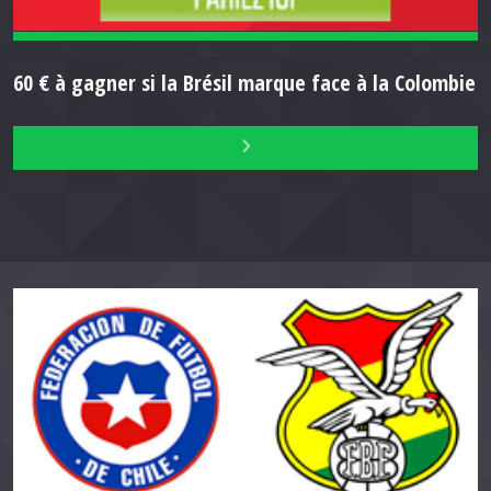
60 € à gagner si la Brésil marque face à la Colombie