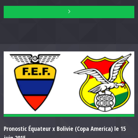
Pronostic Équateur x Bolivie (Copa America) le 15
juin 2015