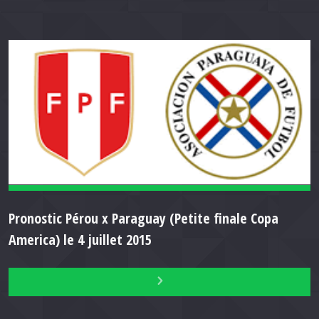
Pronostic Pérou x Paraguay (Petite finale Copa
America) le 4 juillet 2015