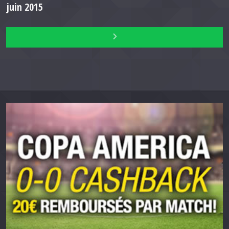
juin 2015