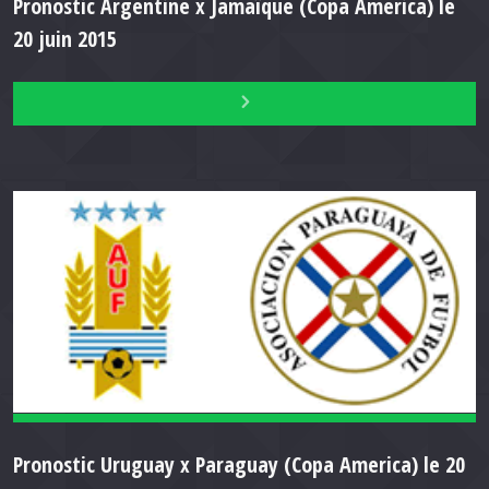
Pronostic Argentine x Jamaïque (Copa America) le
20 juin 2015
Pronostic Uruguay x Paraguay (Copa America) le 20