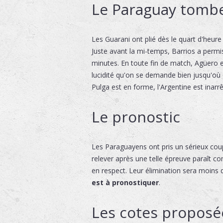
Le Paraguay tomb
Les Guarani ont plié dès le quart d'heure 
Juste avant la mi-temps, Barrios a permi
minutes. En toute fin de match, Agüero et
lucidité qu'on se demande bien jusqu'où el
Pulga est en forme, l'Argentine est inarrê
Le pronostic
Les Paraguayens ont pris un sérieux coup 
relever après une telle épreuve paraît c
en respect. Leur élimination sera moins d
est à pronostiquer
.
Les cotes proposé