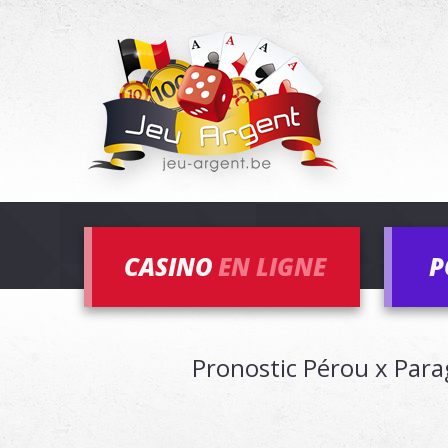
CASINO
EN LIGNE
P
Pronostic Pérou x Parag