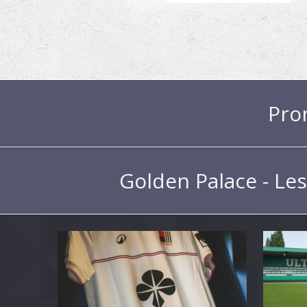
Pro
Golden Palace - Les