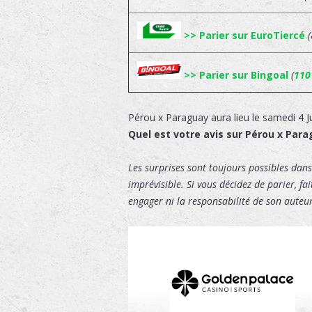
>> Parier sur EuroTiercé
>> Parier sur Bingoal
(
110
Pérou x Paraguay
aura lieu le
samedi 4 Ju
Quel est votre avis sur Pérou x Para
Les surprises sont toujours possibles dans 
imprévisible. Si vous décidez de parier, fa
engager ni la responsabilité de son auteur,