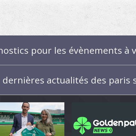
nostics pour les évènements à v
 dernières actualités des paris 