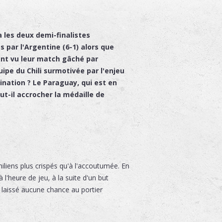
 les deux demi-finalistes
s par l'Argentine (6-1) alors que
 ont vu leur match gâché par
quipe du Chili surmotivée par l'enjeu
ination ? Le Paraguay, qui est en
ut-il accrocher la médaille de
iliens plus crispés qu'à l'accoutumée. En
l'heure de jeu, à la suite d'un but
 laissé aucune chance au portier