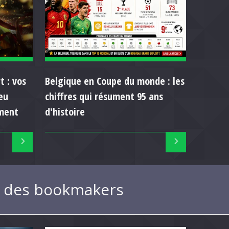
t : vos
Belgique en Coupe du monde : les
eu
chiffres qui résument 95 ans
ment
d'histoire
ue des bookmakers