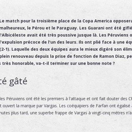
Le match pour la troisième place de la Copa America opposera
malheureux, le Pérou et le Paraguay. Les Guarani ont été giflé
l'Albicéleste avait été très poussive jusque là. Les Péruviens
l'expulsion précoce de l'un des leurs. Ils ont plié face à une é
(2-1). Laquelle des deux équipes aura le mieux digéré son élim
plein renouveau depuis la prise de fonction de Ramon Diaz, pe
 très honorable, va-t-il terminer sur une bonne note ?
té gâté
s Péruviens ont été les premiers à l'attaque et ont fait douter des Ch
t ouvert la marque par Vargas. Les coéquipiers de Farfan ont égalisé à 
utes plus tard, une superbe frappe de Vargas à vingt-cinq mètres n'a