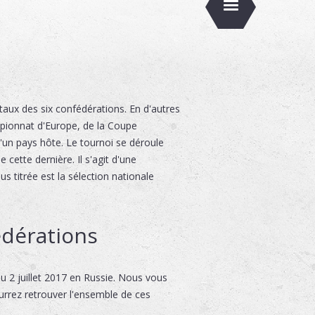
aux des six confédérations. En d'autres
mpionnat d'Europe, de la Coupe
'un pays hôte. Le tournoi se déroule
 cette dernière. Il s'agit d'une
s titrée est la sélection nationale
édérations
u 2 juillet 2017 en Russie. Nous vous
urrez retrouver l'ensemble de ces