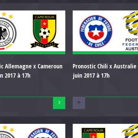
ic Allemagne x Cameroun
Pronostic Chili x Australie
in 2017 à 17h
juin 2017 à 17h