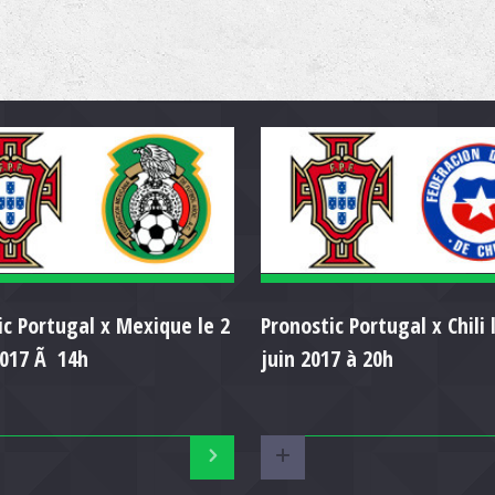
ic Portugal x Mexique le 2
Pronostic Portugal x Chili 
2017 Ã 14h
juin 2017 à 20h