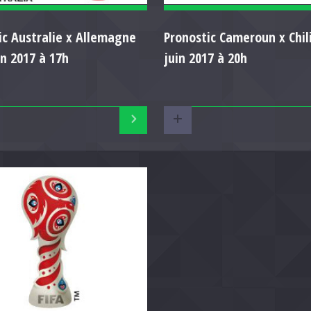
ic Australie x Allemagne
Pronostic Cameroun x Chili
in 2017 à 17h
juin 2017 à 20h