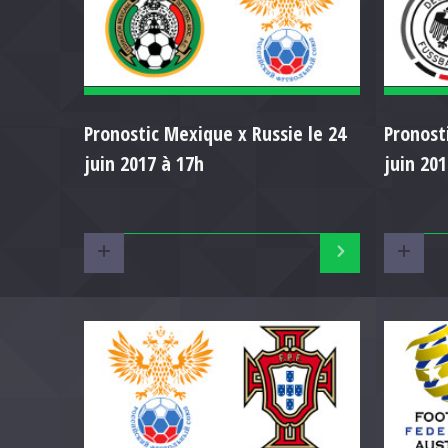
Pronostic Mexique x Russie le 24
Pronosti
juin 2017 à 17h
juin 201