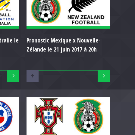
ralie le
Pronostic Mexique x Nouvelle-
Zélande le 21 juin 2017 à 20h