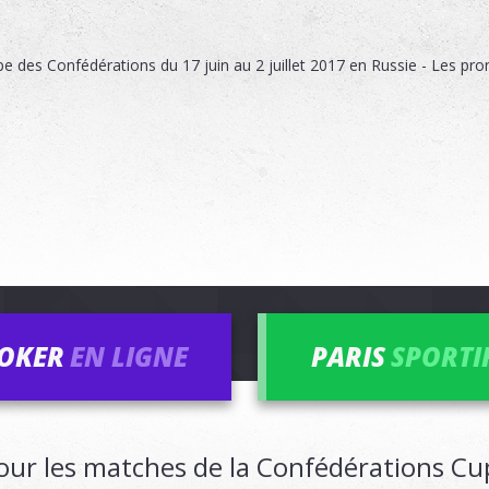
e des Confédérations du 17 juin au 2 juillet 2017 en Russie - Les pro
OKER
EN LIGNE
PARIS
SPORTI
pour les matches de la Confédérations Cu