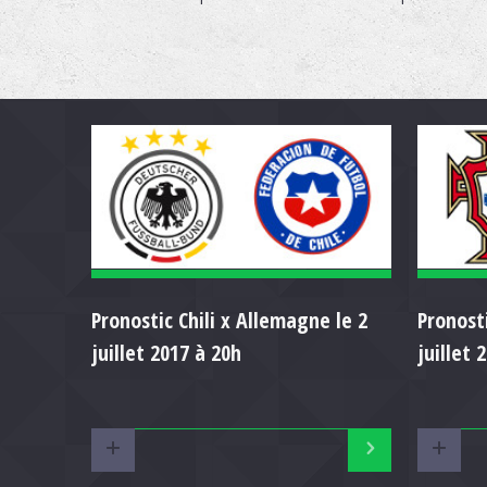
Pronostic Chili x Allemagne le 2
Pronost
juillet 2017 à 20h
juillet 