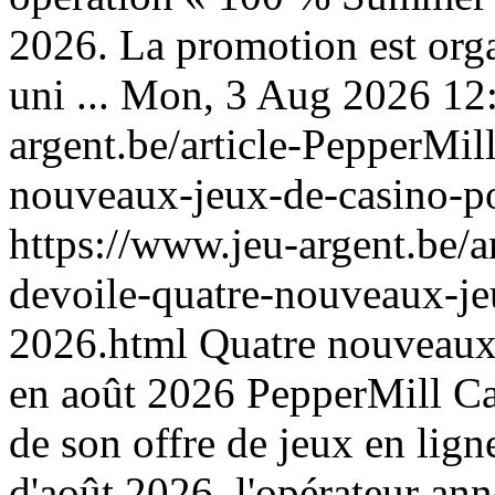
2026. La promotion est org
uni ...
Mon, 3 Aug 2026 12
argent.be/article-PepperMil
nouveaux-jeux-de-casino-p
https://www.jeu-argent.be/a
devoile-quatre-nouveaux-je
2026.html
Quatre nouveaux 
en août 2026 PepperMill Ca
de son offre de jeux en lig
d'août 2026, l'opérateur ann