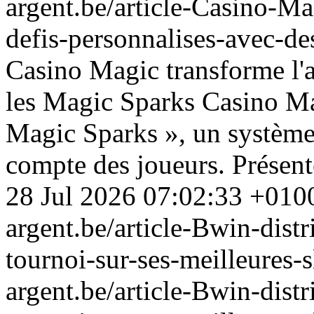
argent.be/article-Casino-M
defis-personnalises-avec-de
Casino Magic transforme l'a
les Magic Sparks Casino Mag
Magic Sparks », un système 
compte des joueurs. Présent
28 Jul 2026 07:02:33 +010
argent.be/article-Bwin-dist
tournoi-sur-ses-meilleures-s
argent.be/article-Bwin-dist