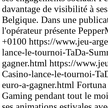
davantage de visibilité à s
Belgique. Dans une publicat
l'opérateur présente PepperM
+0100
https://www.jeu-arge
lance-le-tournoi-TaDa-Sum
gagner.html
https://www.jeu
Casino-lance-le-tournoi-T
euro-a-gagner.html
Fortuna
Gaming pendant tout le moi
ses animations estivales av