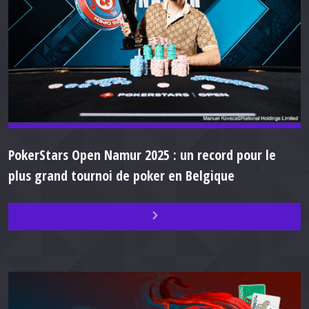
PokerStars Open Namur 2025 : un record pour le
plus grand tournoi de poker en Belgique