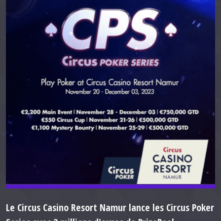
Le Circus Casino Resort Namur lance les Circus Poker