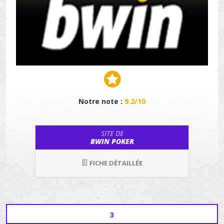
Notre note :
9.2/10
SITE DE
BWIN POKER
FICHE DÉTAILLÉE
3