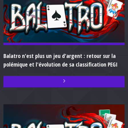
Balatro n'est plus un jeu d'argent : retour sur la
polémique et l'évolution de sa classification PEGI