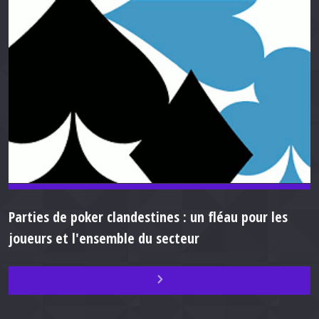
Parties de poker clandestines : un fléau pour les
joueurs et l'ensemble du secteur