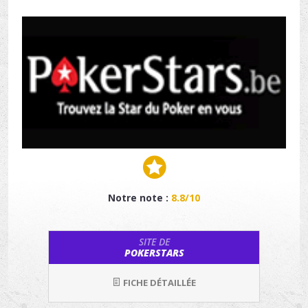
Notre note :
8.8/10
SITE DE
POKERSTARS
FICHE DÉTAILLÉE