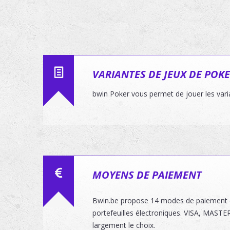
VARIANTES DE JEUX DE POK
bwin Poker vous permet de jouer les var
MOYENS DE PAIEMENT
Bwin.be propose 14 modes de paiement dif
portefeuilles électroniques. VISA, MA
largement le choix.