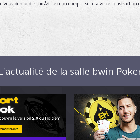
de vous demander l'arrÃªt de mon compte suite a votre soustraction 
L'actualité de la salle bwin Poke