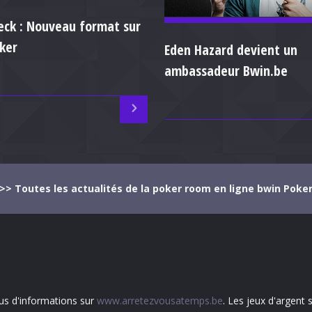
eck : Nouveau format sur
ker
Eden Hazard devient un
ambassadeur Bwin.be
>> Toutes les actualités de la poker room en ligne bwin Poke
lus d'informations sur
www.arretezvousatemps.be
. Les jeux d'argent 