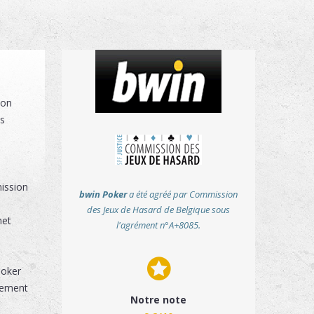
son
es
mission
bwin Poker
a été agréé par Commission
des Jeux de Hasard de Belgique sous
met
l'agrément n°A+8085.
poker
alement
Notre note