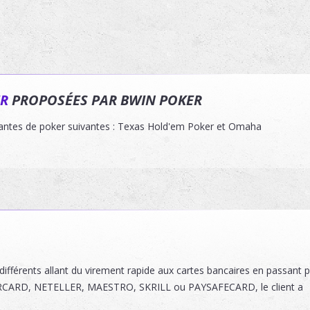
ER
PROPOSÉES PAR BWIN POKER
iantes de poker suivantes : Texas Hold'em Poker et Omaha
férents allant du virement rapide aux cartes bancaires en passant p
STERCARD, NETELLER, MAESTRO, SKRILL ou PAYSAFECARD, le client a