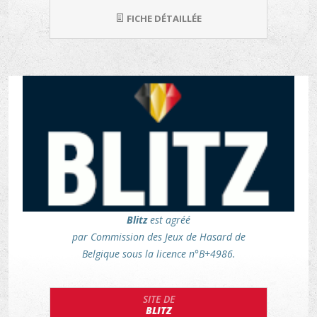
FICHE DÉTAILLÉE
Blitz
est agréé
par Commission des Jeux de Hasard de
Belgique sous la licence n°B+4986.
SITE DE
BLITZ