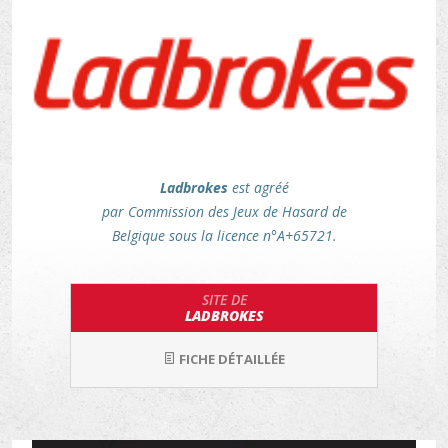
Ladbrokes
est agréé
par Commission des Jeux de Hasard de
Belgique sous la licence n°A+65721.
SITE DE
LADBROKES
FICHE DÉTAILLÉE