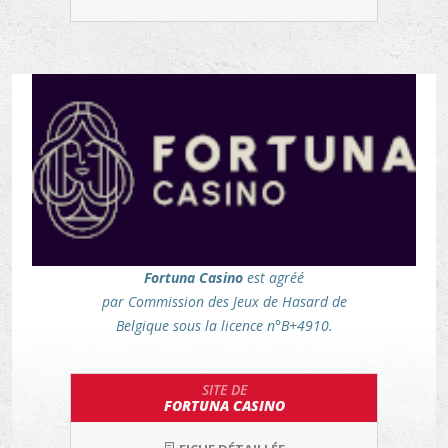
Fortuna Casino
est agréé
par Commission des Jeux de Hasard de
Belgique sous la licence n°B+4910.
SITE DE
FORTUNA CASINO