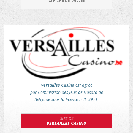
FICHE DÉTAILLÉE
Versailles Casino
est agréé
par Commission des Jeux de Hasard de
Belgique sous la licence n°B+3971.
SITE DE
VERSAILLES CASINO