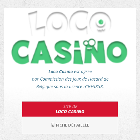
Loco Casino
est agréé
par Commission des Jeux de Hasard de
Belgique sous la licence n°B+3858.
SITE DE
LOCO CASINO
FICHE DÉTAILLÉE