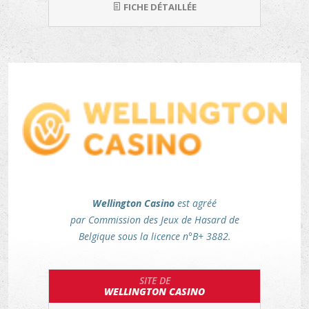
FICHE DÉTAILLÉE
Wellington Casino
est agréé
par Commission des Jeux de Hasard de
Belgique sous la licence n°B+ 3882.
SITE DE
WELLINGTON CASINO