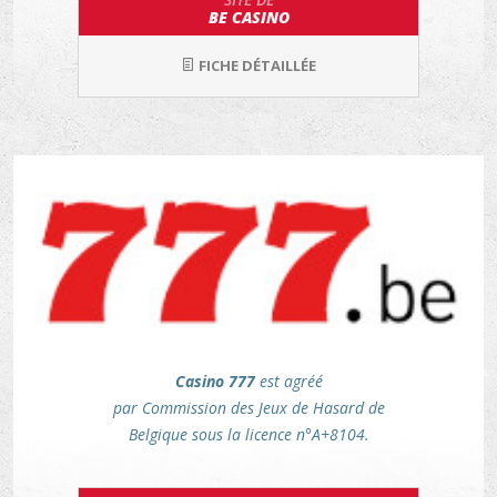
BE CASINO
FICHE DÉTAILLÉE
Casino 777
est agréé
par Commission des Jeux de Hasard de
Belgique sous la licence n°A+8104.