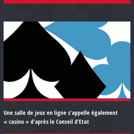
Une salle de jeux en ligne s'appelle également
« casino » d'après le Conseil d'Etat