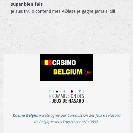
super bien fais
je suis trÃ¨s contend mes Ã©lase je gagne jamais lolll
Casino Belgium
a été agréé par Commission des Jeux de Hasard
de Belgique sous l'agrément n°B+3892.