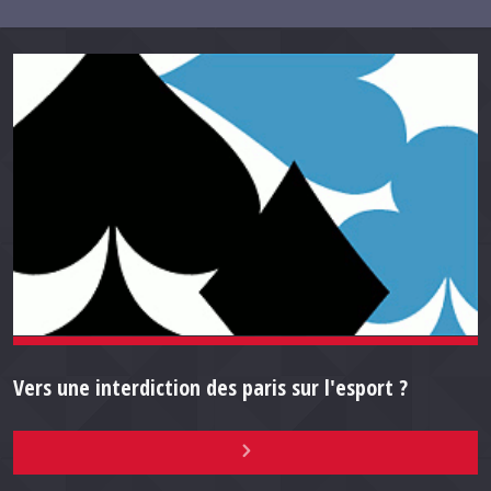
Vers une interdiction des paris sur l'esport ?