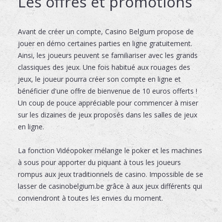
Les offres et promotions
Avant de créer un compte, Casino Belgium propose de
jouer en démo certaines parties en ligne gratuitement.
Ainsi, les joueurs peuvent se familiariser avec les grands
classiques des jeux. Une fois habitué aux rouages des
jeux, le joueur pourra créer son compte en ligne et
bénéficier d'une offre de bienvenue de 10 euros offerts !
Un coup de pouce appréciable pour commencer à miser
sur les dizaines de jeux proposés dans les salles de jeux
en ligne.
La fonction Vidéopoker mélange le poker et les machines
à sous pour apporter du piquant à tous les joueurs
rompus aux jeux traditionnels de casino. Impossible de se
lasser de casinobelgium.be grâce à aux jeux différents qui
conviendront à toutes les envies du moment.