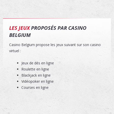
LES JEUX
PROPOSÉS PAR CASINO
BELGIUM
Casino Belgium propose les jeux suivant sur son casino
virtuel :
Jeux de dés en ligne
Roulette en ligne
Blackjack en ligne
Vidéopoker en ligne
Courses en ligne