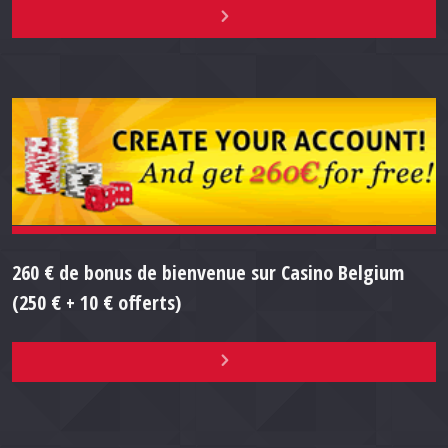
260 € de bonus de bienvenue sur Casino Belgium
(250 € + 10 € offerts)