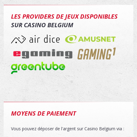
LES PROVIDERS DE JEUX DISPONIBLES
SUR CASINO BELGIUM
MOYENS DE PAIEMENT
Vous pouvez déposer de l'argent sur Casino Belgium via :