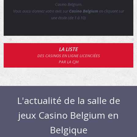
Casino Belgium
.
Vous aussi donnez votre avis sur
Casino Belgium
en cliquant sur
une étoile (de 1 à 10)
LA LISTE
DES CASINOS EN LIGNE LICENCIÉES
PAR LA CJH
L'actualité de la salle de
jeux Casino Belgium en
Belgique