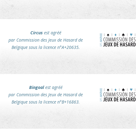
Circus
est agréé
par Commission des Jeux de Hasard de
Belgique sous la licence n°A+20635.
Bingoal
est agréé
par Commission des Jeux de Hasard de
Belgique sous la licence n°B+16863.