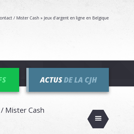
ntact / Mister Cash » Jeux d'argent en ligne en Belgique
FS
ACTUS
DE LA CJH
 / Mister Cash