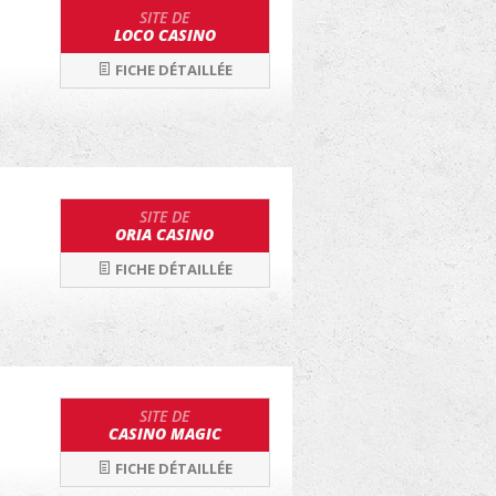
SITE DE
LOCO CASINO
FICHE DÉTAILLÉE
SITE DE
ORIA CASINO
FICHE DÉTAILLÉE
SITE DE
CASINO MAGIC
FICHE DÉTAILLÉE