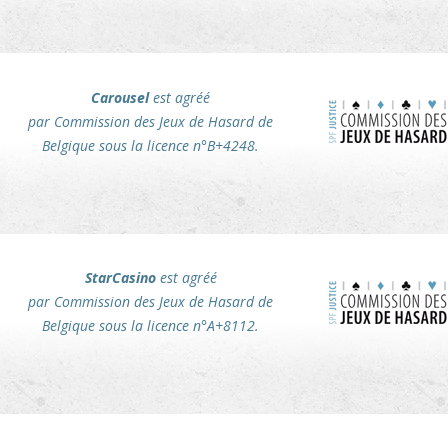
Carousel
est agréé
par Commission des Jeux de Hasard de
Belgique sous la licence n°B+4248.
StarCasino
est agréé
par Commission des Jeux de Hasard de
Belgique sous la licence n°A+8112.