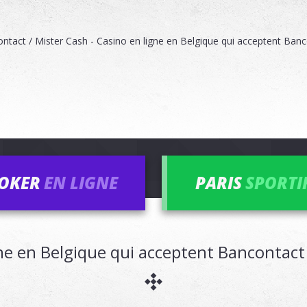
ntact / Mister Cash - Casino en ligne en Belgique qui acceptent Banco
OKER
EN LIGNE
PARIS
SPORTI
ne en Belgique qui acceptent Bancontact