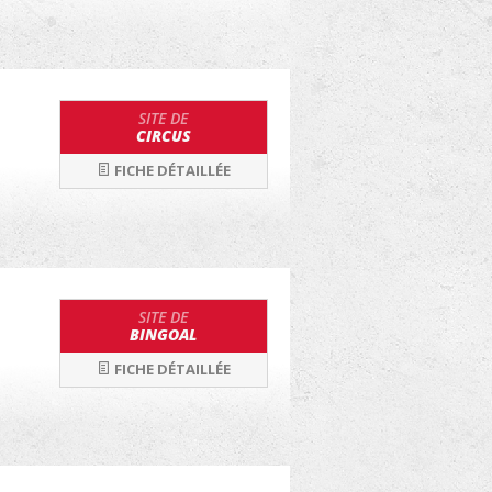
SITE DE
CIRCUS
FICHE DÉTAILLÉE
SITE DE
BINGOAL
FICHE DÉTAILLÉE