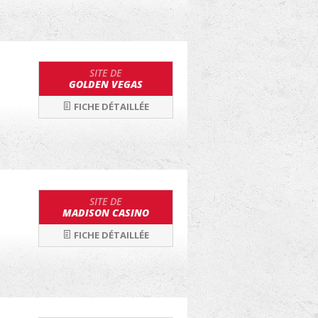
SITE DE
GOLDEN VEGAS
FICHE DÉTAILLÉE
SITE DE
MADISON CASINO
FICHE DÉTAILLÉE