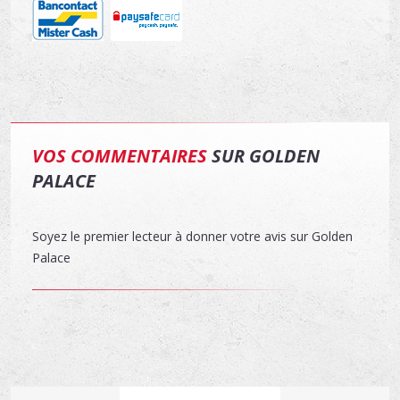
VOS COMMENTAIRES
SUR GOLDEN
PALACE
Soyez le premier lecteur à donner votre avis sur Golden
Palace