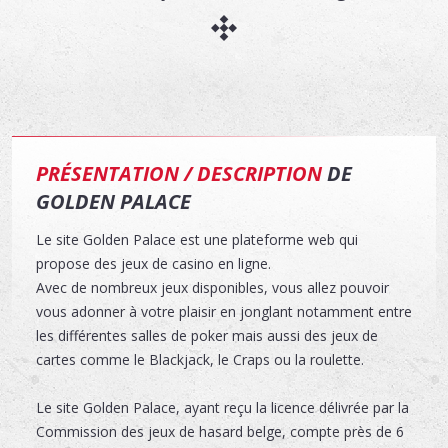
PRÉSENTATION / DESCRIPTION
DE
GOLDEN PALACE
Le site Golden Palace est une plateforme web qui
propose des jeux de casino en ligne.
Avec de nombreux jeux disponibles, vous allez pouvoir
vous adonner à votre plaisir en jonglant notamment entre
les différentes salles de poker mais aussi des jeux de
cartes comme le Blackjack, le Craps ou la roulette.
Le site Golden Palace, ayant reçu la licence délivrée par la
Commission des jeux de hasard belge, compte près de 6