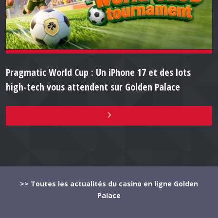
Pragmatic World Cup : Un iPhone 17 et des lots
high-tech vous attendent sur Golden Palace
>> Toutes les actualités du casino en ligne Golden
Palace