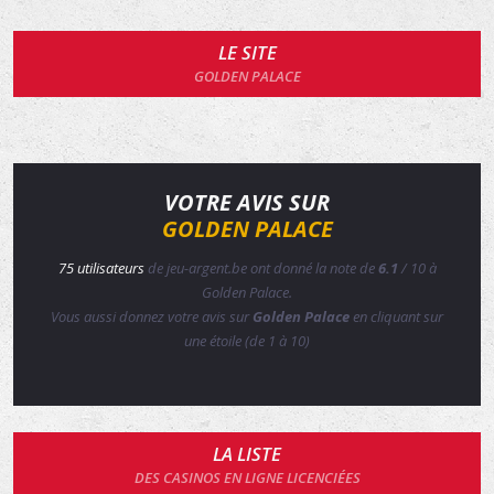
LE SITE
GOLDEN PALACE
VOTRE AVIS SUR
GOLDEN PALACE
75 utilisateurs
de jeu-argent.be ont donné la note de
6.1
/
10
à
Golden Palace
.
Vous aussi donnez votre avis sur
Golden Palace
en cliquant sur
une étoile (de 1 à 10)
LA LISTE
DES CASINOS EN LIGNE LICENCIÉES