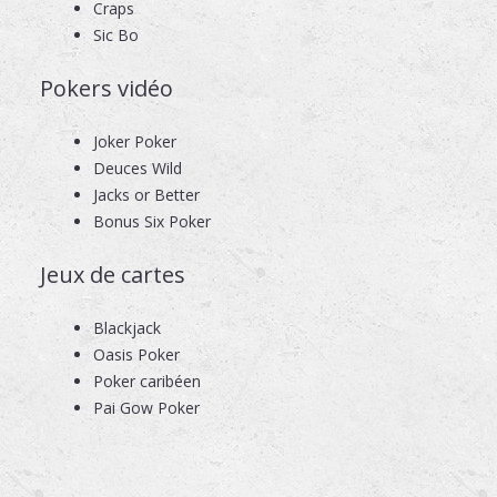
Craps
Sic Bo
Pokers vidéo
Joker Poker
Deuces Wild
Jacks or Better
Bonus Six Poker
Jeux de cartes
Blackjack
Oasis Poker
Poker caribéen
Pai Gow Poker