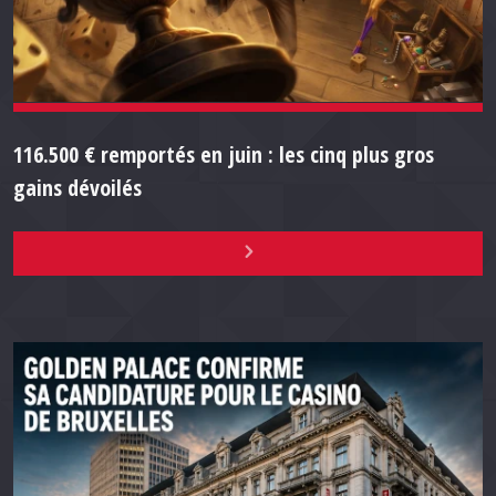
116.500 € remportés en juin : les cinq plus gros
gains dévoilés