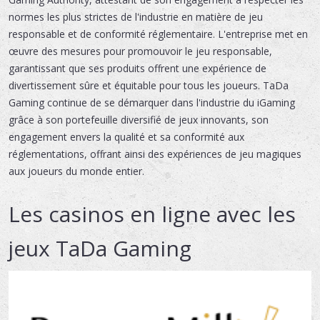
normes les plus strictes de l'industrie en matière de jeu
responsable et de conformité réglementaire. L'entreprise met en
œuvre des mesures pour promouvoir le jeu responsable,
garantissant que ses produits offrent une expérience de
divertissement sûre et équitable pour tous les joueurs. TaDa
Gaming continue de se démarquer dans l'industrie du iGaming
grâce à son portefeuille diversifié de jeux innovants, son
engagement envers la qualité et sa conformité aux
réglementations, offrant ainsi des expériences de jeu magiques
aux joueurs du monde entier.
Les casinos en ligne avec les
jeux TaDa Gaming