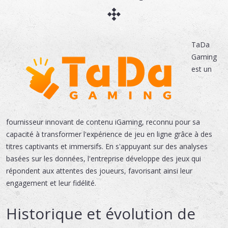
TaDa
Gaming
est un
fournisseur innovant de contenu iGaming, reconnu pour sa
capacité à transformer l'expérience de jeu en ligne grâce à des
titres captivants et immersifs. En s'appuyant sur des analyses
basées sur les données, l'entreprise développe des jeux qui
répondent aux attentes des joueurs, favorisant ainsi leur
engagement et leur fidélité.
Historique et évolution de