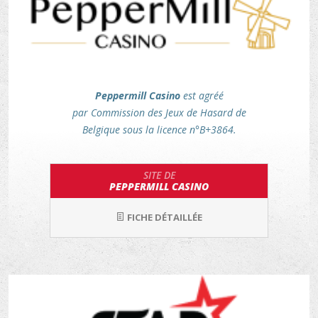
Peppermill Casino
est agréé
par Commission des Jeux de Hasard de
Belgique sous la licence n°B+3864.
SITE DE
PEPPERMILL CASINO
FICHE DÉTAILLÉE