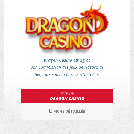
Dragon Casino
est agréé
par Commission des Jeux de Hasard de
Belgique sous la licence n°B+3817.
SITE DE
DRAGON CASINO
FICHE DÉTAILLÉE