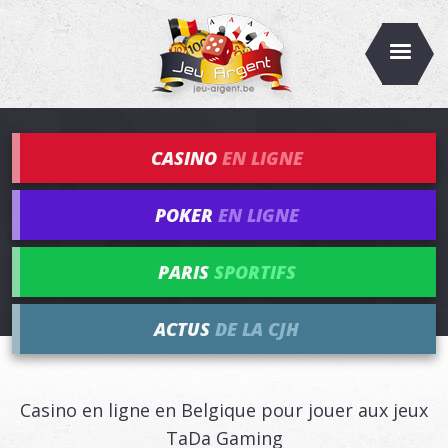
CASINO
EN LIGNE
POKER
EN LIGNE
PARIS
SPORTIFS
ACTUS
DE LA CJH
Casino en ligne en Belgique pour jouer aux jeux
TaDa Gaming