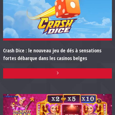
Crash Dice : le nouveau jeu de dés à sensations
fortes débarque dans les casinos belges