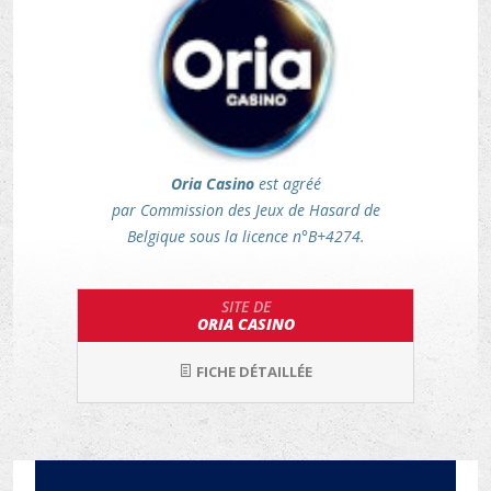
Oria Casino
est agréé
par Commission des Jeux de Hasard de
Belgique sous la licence n°B+4274.
SITE DE
ORIA CASINO
FICHE DÉTAILLÉE