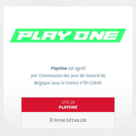
PlayOne
est agréé
par Commission des Jeux de Hasard de
Belgique sous la licence n°B+12848.
SITE DE
PLAYONE
FICHE DÉTAILLÉE