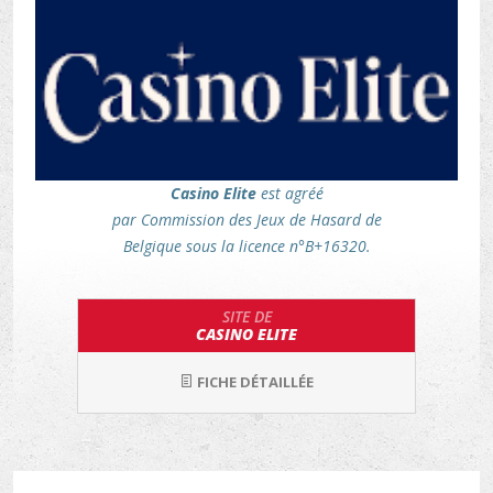
Casino Elite
est agréé
par Commission des Jeux de Hasard de
Belgique sous la licence n°B+16320.
SITE DE
CASINO ELITE
FICHE DÉTAILLÉE