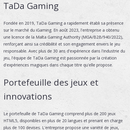
TaDa Gaming
Fondée en 2019, TaDa Gaming a rapidement établi sa présence
sur le marché du iGaming. En août 2023, l'entreprise a obtenu
une licence de la Malta Gaming Authority (MGA/B2B/940/2022),
renforçant ainsi sa crédibilité et son engagement envers le jeu
responsable. Avec plus de 30 ans d'expérience dans l'industrie du
jeu, l'équipe de TaDa Gaming est passionnée par la création
d'expériences magiques dans chaque titre qu'elle propose.
Portefeuille des jeux et
innovations
Le portefeuille de TaDa Gaming comprend plus de 200 jeux
HTML5, disponibles en plus de 20 langues et prenant en charge
plus de 100 devises. L'entreprise propose une variété de jeux,