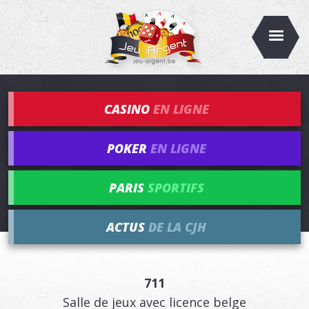
CASINO
EN LIGNE
POKER
EN LIGNE
PARIS
SPORTIFS
ACTUS
DE LA CJH
711
Salle de jeux avec licence belge