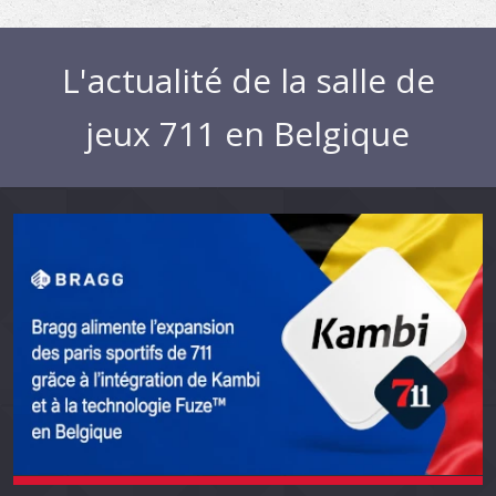
L'actualité de la salle de
jeux 711 en Belgique