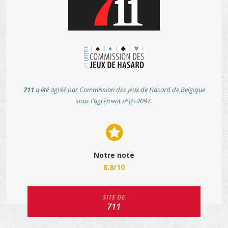
711
a été agréé par Commission des Jeux de Hasard de Belgique
sous l'agrément n°B+4097.
Notre note
8.8/10
SITE DE
711