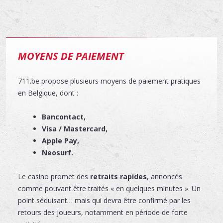
MOYENS DE PAIEMENT
711.be propose plusieurs moyens de paiement pratiques
en Belgique, dont :
Bancontact,
Visa / Mastercard,
Apple Pay,
Neosurf.
Le casino promet des
retraits rapides
, annoncés
comme pouvant être traités « en quelques minutes ». Un
point séduisant… mais qui devra être confirmé par les
retours des joueurs, notamment en période de forte