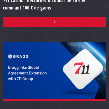
711 Casino : décrochez un boost de 10 € en
cumulant 100 € de gains