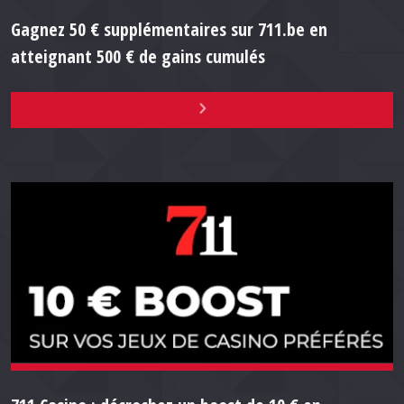
Gagnez 50 € supplémentaires sur 711.be en
atteignant 500 € de gains cumulés