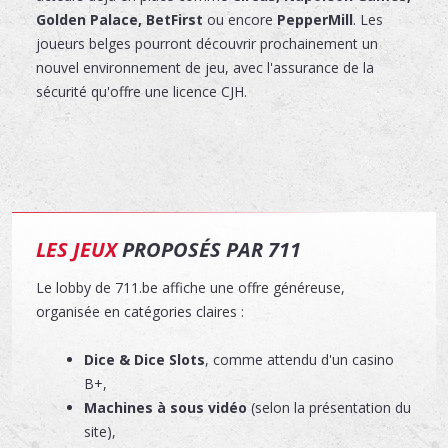
Golden Palace, BetFirst
ou encore
PepperMill
. Les
joueurs belges pourront découvrir prochainement un
nouvel environnement de jeu, avec l'assurance de la
sécurité qu'offre une licence CJH.
LES JEUX
PROPOSÉS PAR 711
Le lobby de 711.be affiche une offre généreuse,
organisée en catégories claires :
Dice & Dice Slots
, comme attendu d'un casino
B+,
Machines à sous vidéo
(selon la présentation du
site),