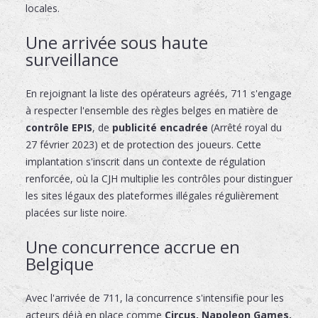
locales.
Une arrivée sous haute
surveillance
En rejoignant la liste des opérateurs agréés, 711 s'engage
à respecter l'ensemble des règles belges en matière de
contrôle EPIS
, de
publicité encadrée
(Arrêté royal du
27 février 2023) et de protection des joueurs. Cette
implantation s'inscrit dans un contexte de régulation
renforcée, où la CJH multiplie les contrôles pour distinguer
les sites légaux des plateformes illégales régulièrement
placées sur liste noire.
Une concurrence accrue en
Belgique
Avec l'arrivée de 711, la concurrence s'intensifie pour les
acteurs déjà en place comme
Circus, Napoleon Games,