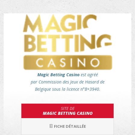
Magic Betting Casino
est agréé
par Commission des Jeux de Hasard de
Belgique sous la licence n°B+3940.
SITE DE
MAGIC BETTING CASINO
FICHE DÉTAILLÉE