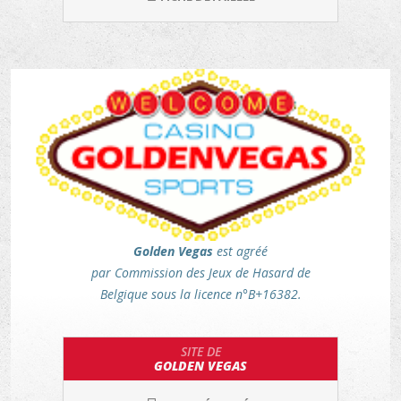
Golden Vegas
est agréé
par Commission des Jeux de Hasard de
Belgique sous la licence n°B+16382.
SITE DE
GOLDEN VEGAS