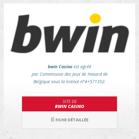
bwin Casino
est agréé
par Commission des Jeux de Hasard de
Belgique sous la licence n°A+571352.
SITE DE
BWIN CASINO
FICHE DÉTAILLÉE