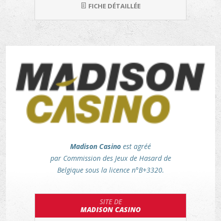
FICHE DÉTAILLÉE
Madison Casino
est agréé
par Commission des Jeux de Hasard de
Belgique sous la licence n°B+3320.
SITE DE
MADISON CASINO