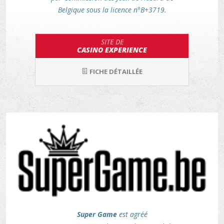
Belgique sous la licence n°B+3719.
SITE DE
CASINO EXPERIENCE
FICHE DÉTAILLÉE
Super Game
est agréé