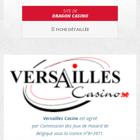
SITE DE
DRAGON CASINO
FICHE DÉTAILLÉE
Versailles Casino
est agréé
par Commission des Jeux de Hasard de
Belgique sous la licence n°B+3971.