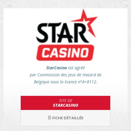
StarCasino
est agréé
par Commission des Jeux de Hasard de
Belgique sous la licence n°A+8112.
SITE DE
STARCASINO
FICHE DÉTAILLÉE