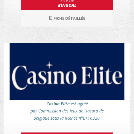
SITE DE
BINGOAL
FICHE DÉTAILLÉE
Casino Elite
est agréé
par Commission des Jeux de Hasard de
Belgique sous la licence n°B+16320.