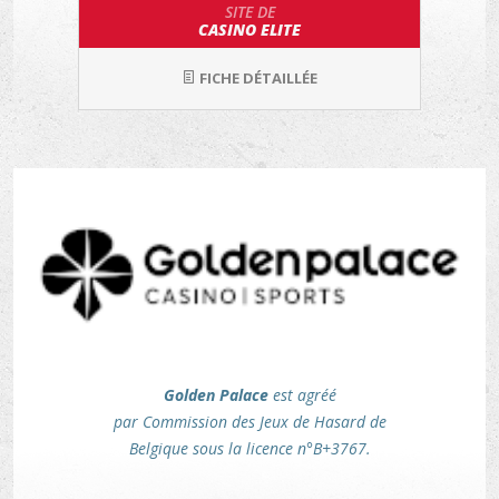
SITE DE
CASINO ELITE
FICHE DÉTAILLÉE
Golden Palace
est agréé
par Commission des Jeux de Hasard de
Belgique sous la licence n°B+3767.