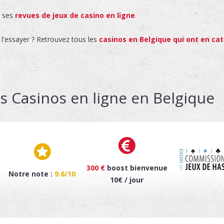
r ses
revues de jeux de casino en ligne
.
 l'essayer ? Retrouvez tous les
casinos en Belgique qui ont en ca
s Casinos en ligne en Belgique
300 €
boost bienvenue
Notre note :
9.6/10
10€ / jour