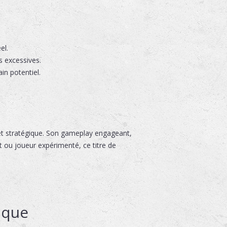
el.
s excessives.
in potentiel.
 et stratégique. Son gameplay engageant,
 ou joueur expérimenté, ce titre de
ique