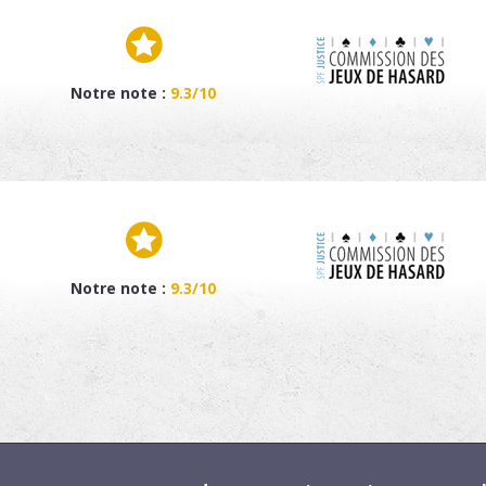
Notre note :
9.3/10
Notre note :
9.3/10