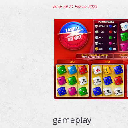
vendredi 21 Février 2025
gameplay