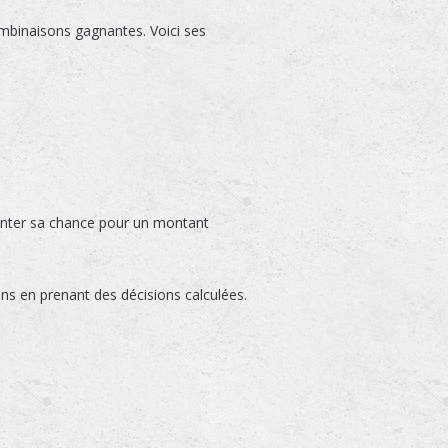
ombinaisons gagnantes. Voici ses
tenter sa chance pour un montant
ns en prenant des décisions calculées.