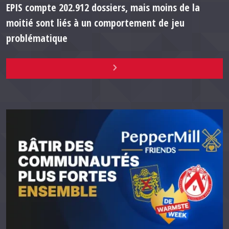
EPIS compte 202.912 dossiers, mais moins de la
moitié sont liés à un comportement de jeu
problématique