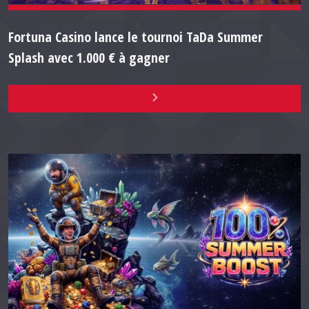
Fortuna Casino lance le tournoi TaDa Summer
Splash avec 1.000 € à gagner