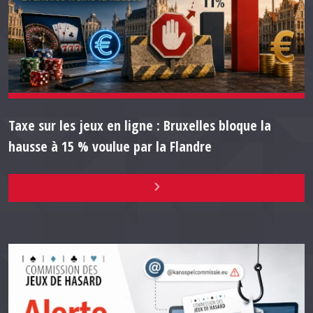
Taxe sur les jeux en ligne : Bruxelles bloque la
hausse à 15 % voulue par la Flandre