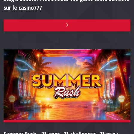
sur le casino777
Summer Rush - 21 jours, 21 challenges, 21 prix :