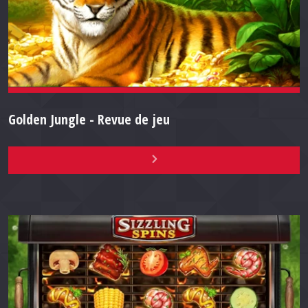
Golden Jungle - Revue de jeu