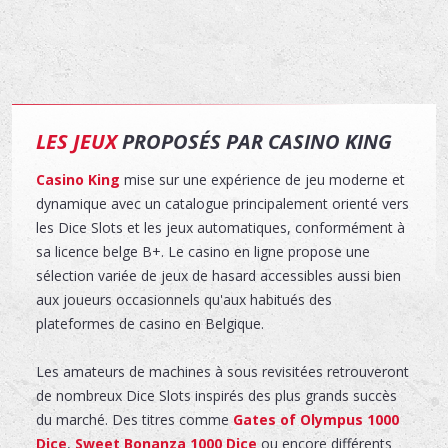
LES JEUX
PROPOSÉS PAR CASINO KING
Casino King
mise sur une expérience de jeu moderne et
dynamique avec un catalogue principalement orienté vers
les Dice Slots et les jeux automatiques, conformément à
sa licence belge B+. Le casino en ligne propose une
sélection variée de jeux de hasard accessibles aussi bien
aux joueurs occasionnels qu'aux habitués des
plateformes de casino en Belgique.
Les amateurs de machines à sous revisitées retrouveront
de nombreux Dice Slots inspirés des plus grands succès
du marché. Des titres comme
Gates of Olympus 1000
Dice
,
Sweet Bonanza 1000 Dice
ou encore différents