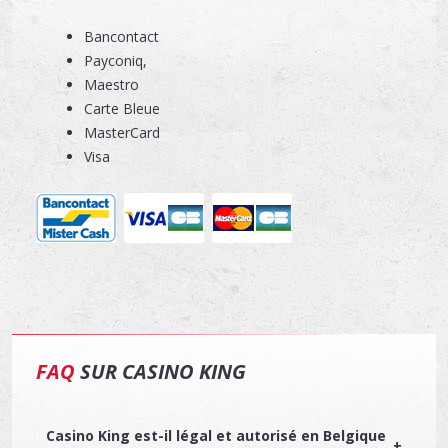
Bancontact
Payconiq,
Maestro
Carte Bleue
MasterCard
Visa
FAQ
SUR CASINO KING
Casino King est-il légal et autorisé en Belgique