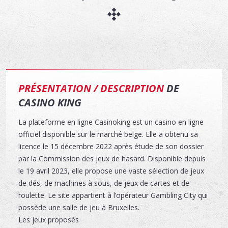
PRÉSENTATION / DESCRIPTION
DE
CASINO KING
La plateforme en ligne Casinoking est un casino en ligne
officiel disponible sur le marché belge. Elle a obtenu sa
licence le 15 décembre 2022 après étude de son dossier
par la Commission des jeux de hasard. Disponible depuis
le 19 avril 2023, elle propose une vaste sélection de jeux
de dés, de machines à sous, de jeux de cartes et de
roulette. Le site appartient à l’opérateur Gambling City qui
possède une salle de jeu à Bruxelles.
Les jeux proposés