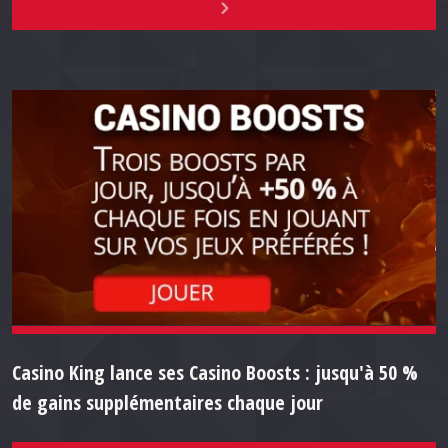
Casino King lance ses Casino Boosts : jusqu'à 50 %
de gains supplémentaires chaque jour