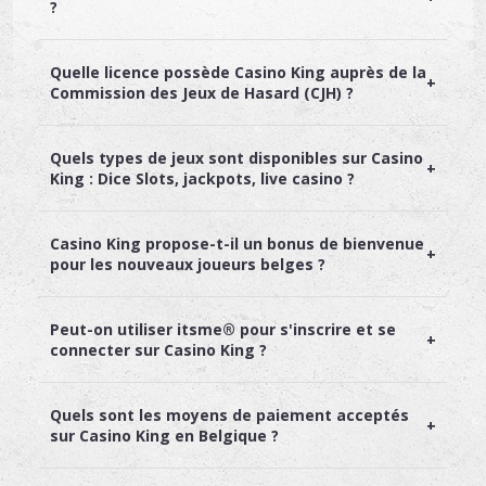
?
Quelle licence possède Casino King auprès de la
Commission des Jeux de Hasard (CJH) ?
Quels types de jeux sont disponibles sur Casino
King : Dice Slots, jackpots, live casino ?
Casino King propose-t-il un bonus de bienvenue
pour les nouveaux joueurs belges ?
Peut-on utiliser itsme® pour s'inscrire et se
connecter sur Casino King ?
Quels sont les moyens de paiement acceptés
sur Casino King en Belgique ?