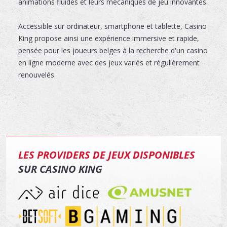
animations fluides et leurs mécaniques de jeu innovantes.
Accessible sur ordinateur, smartphone et tablette, Casino
King propose ainsi une expérience immersive et rapide,
pensée pour les joueurs belges à la recherche d'un casino
en ligne moderne avec des jeux variés et régulièrement
renouvelés.
LES PROVIDERS DE JEUX DISPONIBLES
SUR CASINO KING