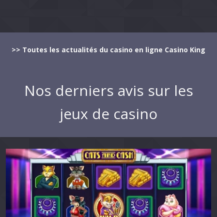
>> Toutes les actualités du casino en ligne Casino King
Nos derniers avis sur les
jeux de casino