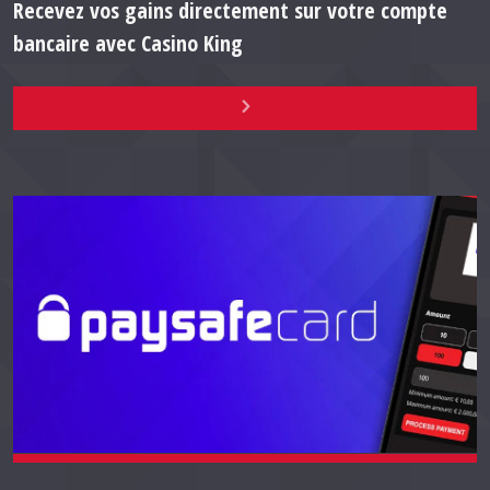
Recevez vos gains directement sur votre compte
bancaire avec Casino King