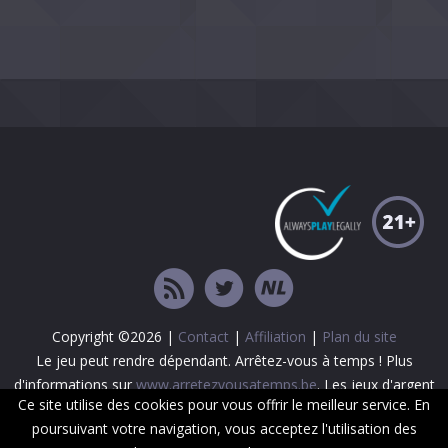
Copyright ©2026 |
Contact
|
Affiliation
|
Plan du site
Le jeu peut rendre dépendant. Arrêtez-vous à temps ! Plus
d'informations sur
www.arretezvousatemps.be
. Les jeux d'argent
Ce site utilise des cookies pour vous offrir le meilleur service. En
sont interdits aux mineurs.
poursuivant votre navigation, vous acceptez l'utilisation des