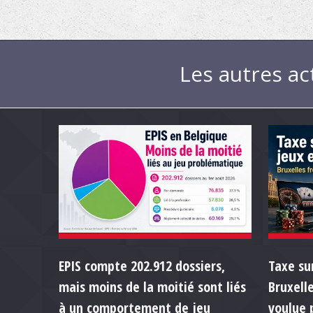
Les autres ac
EPIS compte 202.912 dossiers,
Taxe sur
mais moins de la moitié sont liés
Bruxell
à un comportement de jeu
voulue 