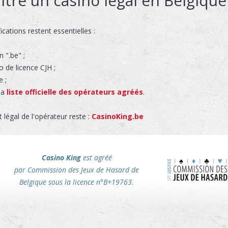
re un casino légal en Belgique
cations restent essentielles :
 ".be" ;
 de licence CJH ;
 ;
 la
liste officielle des opérateurs agréés
.
t légal de l'opérateur reste :
CasinoKing.be
Casino King
est agréé
par Commission des Jeux de Hasard de
Belgique sous la licence n°B+19763.