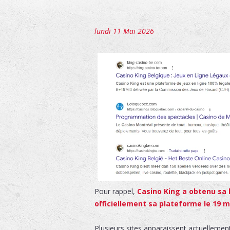
lundi 11 Mai 2026
Pour rappel,
Casino King a obtenu sa 
officiellement sa plateforme le 19 
Plusieurs sites apparaissent actuellemen