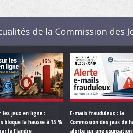
tualités de la Commission des 
 les jeux en ligne :
E-mails frauduleux : la
es bloque la hausse à 15 %
Commission des jeux de h
par la Flandre
alerte sur une usurpation