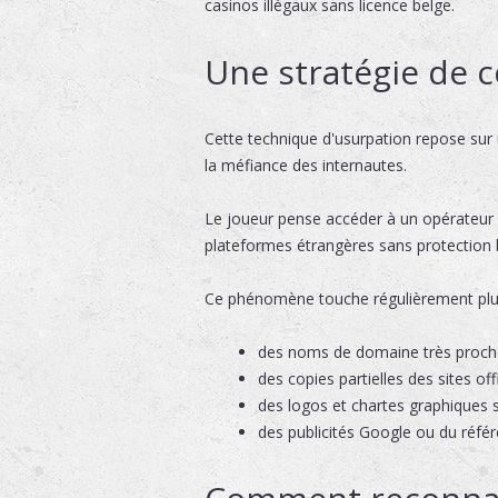
casinos illégaux sans licence belge.
Une stratégie de c
Cette technique d'usurpation repose sur 
la méfiance des internautes.
Le joueur pense accéder à un opérateur 
plateformes étrangères sans protection b
Ce phénomène touche régulièrement plusi
des noms de domaine très proch
des copies partielles des sites offi
des logos et chartes graphiques si
des publicités Google ou du réfé