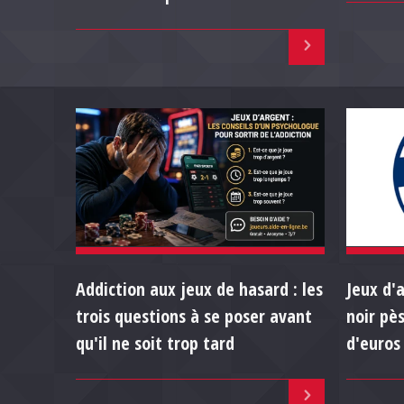
Addiction aux jeux de hasard : les
Jeux d'
trois questions à se poser avant
noir pès
qu'il ne soit trop tard
d'euros