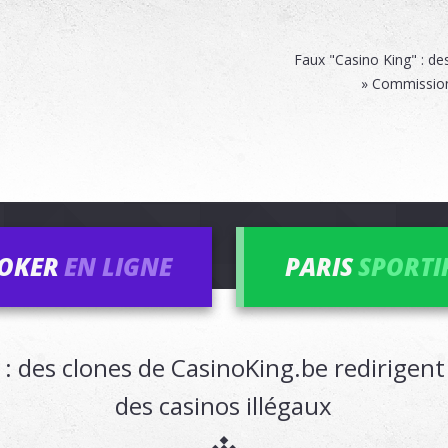
Faux "Casino King" : des
» Commission 
OKER
EN LIGNE
PARIS
SPORTI
 des clones de CasinoKing.be redirigent 
des casinos illégaux