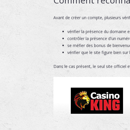
Comment reconnaît
Avant de créer un compte, plusieurs vérifi
vérifier la présence du domaine en
contrôler la présence d'un numéro
se méfier des bonus de bienvenue
vérifier que le site figure bien sur
Dans le cas présent, le seul site officiel e