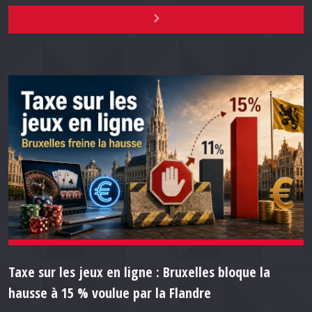
Taxe sur les jeux en ligne : Bruxelles bloque la
hausse à 15 % voulue par la Flandre