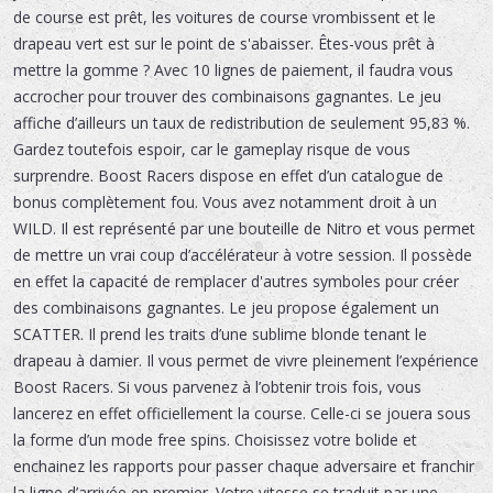
de course est prêt, les voitures de course vrombissent et le
drapeau vert est sur le point de s'abaisser. Êtes-vous prêt à
mettre la gomme ? Avec 10 lignes de paiement, il faudra vous
accrocher pour trouver des combinaisons gagnantes. Le jeu
affiche d’ailleurs un taux de redistribution de seulement 95,83 %.
Gardez toutefois espoir, car le gameplay risque de vous
surprendre. Boost Racers dispose en effet d’un catalogue de
bonus complètement fou. Vous avez notamment droit à un
WILD. Il est représenté par une bouteille de Nitro et vous permet
de mettre un vrai coup d’accélérateur à votre session. Il possède
en effet la capacité de remplacer d'autres symboles pour créer
des combinaisons gagnantes. Le jeu propose également un
SCATTER. Il prend les traits d’une sublime blonde tenant le
drapeau à damier. Il vous permet de vivre pleinement l’expérience
Boost Racers. Si vous parvenez à l’obtenir trois fois, vous
lancerez en effet officiellement la course. Celle-ci se jouera sous
la forme d’un mode free spins. Choisissez votre bolide et
enchainez les rapports pour passer chaque adversaire et franchir
la ligne d’arrivée en premier. Votre vitesse se traduit par une