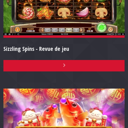
Sizzling Spins - Revue de jeu