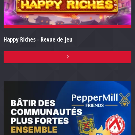
Happy Riches - Revue de jeu