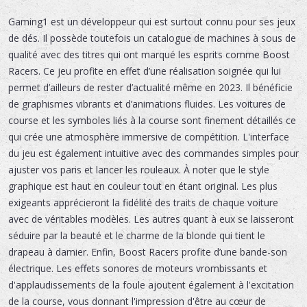
Gaming1 est un développeur qui est surtout connu pour ses jeux
de dés. Il possède toutefois un catalogue de machines à sous de
qualité avec des titres qui ont marqué les esprits comme Boost
Racers. Ce jeu profite en effet d’une réalisation soignée qui lui
permet d’ailleurs de rester d’actualité même en 2023. Il bénéficie
de graphismes vibrants et d’animations fluides. Les voitures de
course et les symboles liés à la course sont finement détaillés ce
qui crée une atmosphère immersive de compétition. L'interface
du jeu est également intuitive avec des commandes simples pour
ajuster vos paris et lancer les rouleaux. À noter que le style
graphique est haut en couleur tout en étant original. Les plus
exigeants apprécieront la fidélité des traits de chaque voiture
avec de véritables modèles. Les autres quant à eux se laisseront
séduire par la beauté et le charme de la blonde qui tient le
drapeau à damier. Enfin, Boost Racers profite d’une bande-son
électrique. Les effets sonores de moteurs vrombissants et
d'applaudissements de la foule ajoutent également à l'excitation
de la course, vous donnant l'impression d'être au cœur de