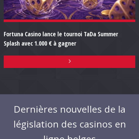
Fortuna Casino lance le tournoi TaDa Summer
Splash avec 1.000 € à gagner
Dernières nouvelles de la
législation des casinos en
ligne belges