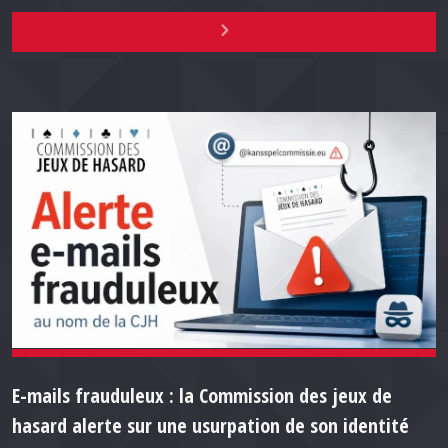
E-mails frauduleux : la Commission des jeux de
hasard alerte sur une usurpation de son identité