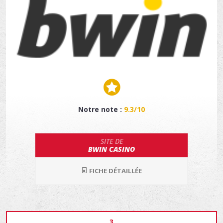
Notre note :
9.3/10
SITE DE
BWIN CASINO
FICHE DÉTAILLÉE
3