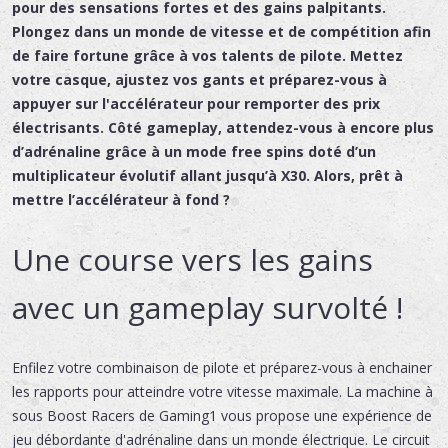
pour des sensations fortes et des gains palpitants.
Plongez dans un monde de vitesse et de compétition afin
de faire fortune grâce à vos talents de pilote. Mettez
votre casque, ajustez vos gants et préparez-vous à
appuyer sur l'accélérateur pour remporter des prix
électrisants. Côté gameplay, attendez-vous à encore plus
d’adrénaline grâce à un mode free spins doté d’un
multiplicateur évolutif allant jusqu’à X30. Alors, prêt à
mettre l’accélérateur à fond ?
Une course vers les gains
avec un gameplay survolté !
Enfilez votre combinaison de pilote et préparez-vous à enchainer
les rapports pour atteindre votre vitesse maximale. La machine à
sous Boost Racers de Gaming1 vous propose une expérience de
jeu débordante d'adrénaline dans un monde électrique. Le circuit