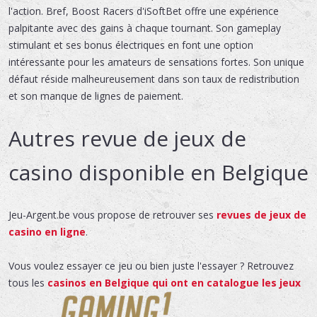
l'action. Bref, Boost Racers d'iSoftBet offre une expérience
palpitante avec des gains à chaque tournant. Son gameplay
stimulant et ses bonus électriques en font une option
intéressante pour les amateurs de sensations fortes. Son unique
défaut réside malheureusement dans son taux de redistribution
et son manque de lignes de paiement.
Autres revue de jeux de
casino disponible en Belgique
Jeu-Argent.be vous propose de retrouver ses
revues de jeux de
casino en ligne
.
Vous voulez essayer ce jeu ou bien juste l'essayer ? Retrouvez
tous les
casinos en Belgique qui ont en catalogue les jeux