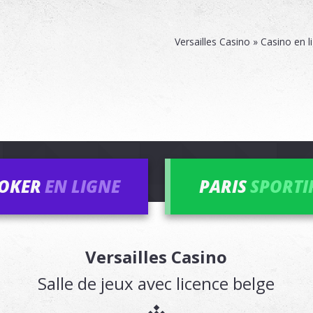
Versailles Casino » Casino en l
OKER
EN LIGNE
PARIS
SPORTI
Versailles Casino
Salle de jeux avec licence belge