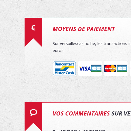
MOYENS DE PAIEMENT
Sur versaillescasino.be, les transactions 
euros.
VOS COMMENTAIRES
SUR VE