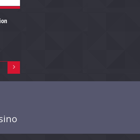
ion
sino