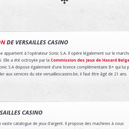
ON
DE VERSAILLES CASINO
.be appartient à l'opérateur Sonic S.A. Il opère légalement sur le marc
. Elle a été octroyée par la
Commission des Jeux de Hasard Belg
onic S.A dispose également d'une licence complémentaire B+ qui lui 
r aux services du site versaillescasino.be, il faut être âgé de 21 ans.
SAILLES CASINO
n vaste catalogue de jeux d'argent. Il propose des machines à sous