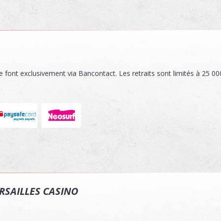
se font exclusivement via Bancontact. Les retraits sont limités à 25 00
RSAILLES CASINO