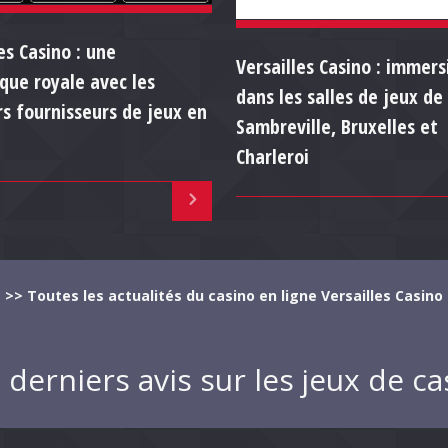
es Casino : une
Versailles Casino : immers
que royale avec les
dans les salles de jeux de
rs fournisseurs de jeux en
Sambreville, Bruxelles et
Charleroi
>> Toutes les actualités du casino en ligne Versailles Casino
 derniers avis sur les jeux de ca