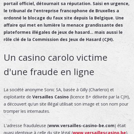
portail officiel, détournait sa réputation. Saisi en urgence,
le tribunal de l'entreprise francophone de Bruxelles a
ordonné le blocage du faux site depuis la Belgique. Une
affaire qui met en lumière la menace grandissante des
plateformes illégales de jeux de hasard… mais aussi le
rôle clé de la Commission des Jeux de Hasard (CJH).
Un casino carolo victime
d'une fraude en ligne
La société anonyme Sonic SA, basée à Gilly (Charleroi) et
exploitante de
Versailles Casino
(licence B+ délivrée par la CJH),
a découvert qu'un site illégal utilisait son image et son nom pour
tromper les internautes.
L'adresse frauduleuse (
www.versailles-casino-be.com
) était
quasi identique à celle du site légal (
www.versaillescasino.be
).