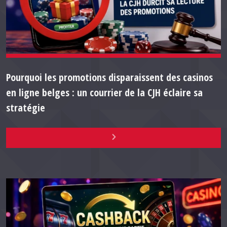
Pourquoi les promotions disparaissent des casinos
en ligne belges : un courrier de la CJH éclaire sa
stratégie