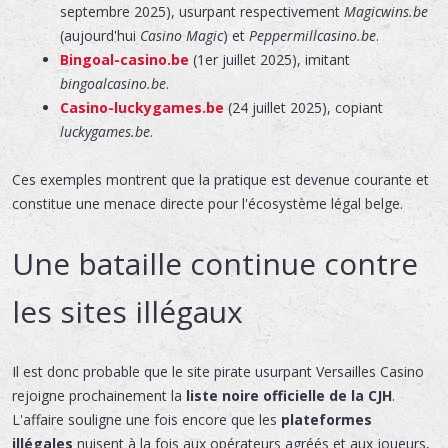
septembre 2025), usurpant respectivement
Magicwins.be
(aujourd'hui
Casino Magic
) et
Peppermillcasino.be
.
Bingoal-casino.be
(1er juillet 2025), imitant
bingoalcasino.be
.
Casino-luckygames.be
(24 juillet 2025), copiant
luckygames.be
.
Ces exemples montrent que la pratique est devenue courante et
constitue une menace directe pour l'écosystème légal belge.
Une bataille continue contre
les sites illégaux
Il est donc probable que le site pirate usurpant Versailles Casino
rejoigne prochainement la
liste noire officielle de la CJH
.
L'affaire souligne une fois encore que les
plateformes
illégales
nuisent à la fois aux opérateurs agréés et aux joueurs,