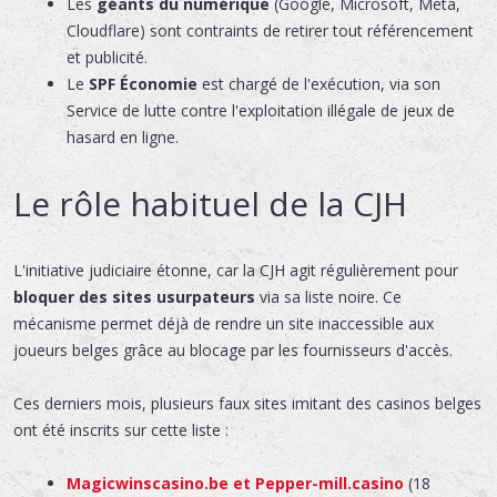
Les
géants du numérique
(Google, Microsoft, Meta,
Cloudflare) sont contraints de retirer tout référencement
et publicité.
Le
SPF Économie
est chargé de l'exécution, via son
Service de lutte contre l'exploitation illégale de jeux de
hasard en ligne.
Le rôle habituel de la CJH
L'initiative judiciaire étonne, car la CJH agit régulièrement pour
bloquer des sites usurpateurs
via sa liste noire. Ce
mécanisme permet déjà de rendre un site inaccessible aux
joueurs belges grâce au blocage par les fournisseurs d'accès.
Ces derniers mois, plusieurs faux sites imitant des casinos belges
ont été inscrits sur cette liste :
Magicwinscasino.be
et
Pepper-mill.casino
(18