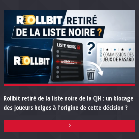
Rollbit retiré de la liste noire de la CJH : un blocage
des joueurs belges à l'origine de cette décision ?