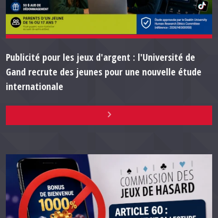
Publicité pour les jeux d'argent : l'Université de
Gand recrute des jeunes pour une nouvelle étude
internationale