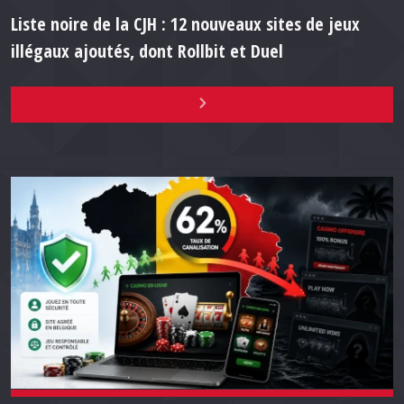
Liste noire de la CJH : 12 nouveaux sites de jeux
illégaux ajoutés, dont Rollbit et Duel