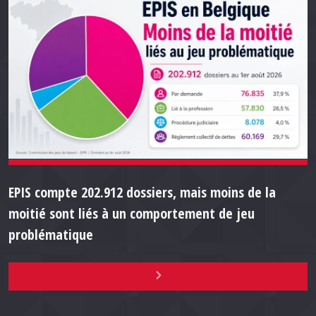
EPIS compte 202.912 dossiers, mais moins de la
moitié sont liés à un comportement de jeu
problématique