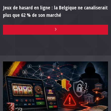
Jeux de hasard en ligne : la Belgique ne canaliserait
plus que 62 % de son marché