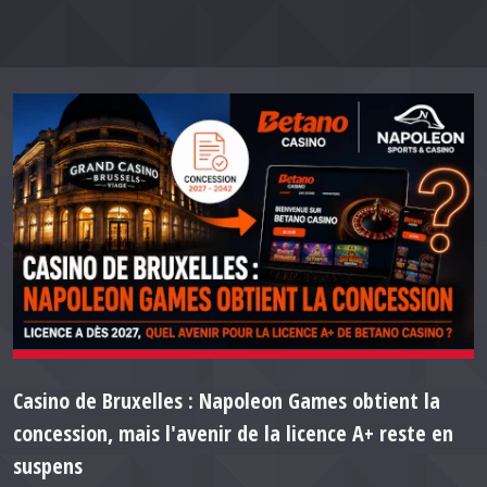
Casino de Bruxelles : Napoleon Games obtient la
concession, mais l'avenir de la licence A+ reste en
suspens