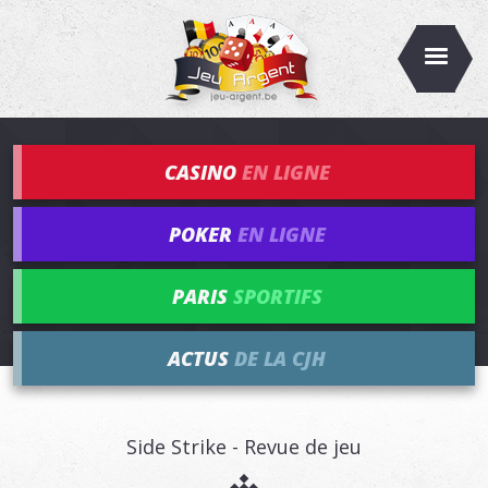
CASINO
EN LIGNE
POKER
EN LIGNE
PARIS
SPORTIFS
ACTUS
DE LA CJH
Side Strike - Revue de jeu