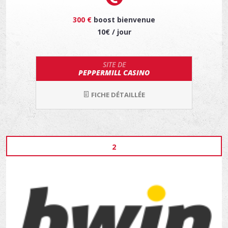
300 €
boost bienvenue
10€ / jour
SITE DE
PEPPERMILL CASINO
FICHE DÉTAILLÉE
2