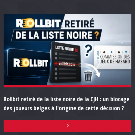
Rollbit retiré de la liste noire de la CJH : un blocage
des joueurs belges à l'origine de cette décision ?