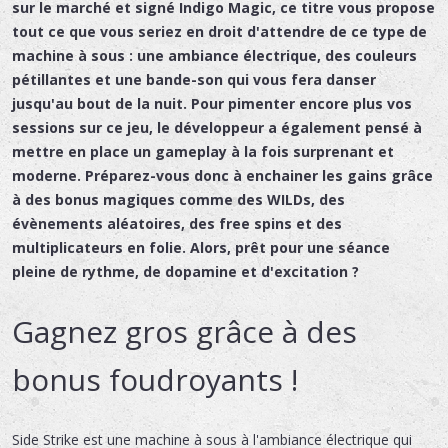
sur le marché et signé Indigo Magic, ce titre vous propose
tout ce que vous seriez en droit d'attendre de ce type de
machine à sous : une ambiance électrique, des couleurs
pétillantes et une bande-son qui vous fera danser
jusqu'au bout de la nuit. Pour pimenter encore plus vos
sessions sur ce jeu, le développeur a également pensé à
mettre en place un gameplay à la fois surprenant et
moderne. Préparez-vous donc à enchainer les gains grâce
à des bonus magiques comme des WILDs, des
évènements aléatoires, des free spins et des
multiplicateurs en folie. Alors, prêt pour une séance
pleine de rythme, de dopamine et d'excitation ?
Gagnez gros grâce à des
bonus foudroyants !
Side Strike est une machine à sous à l'ambiance électrique qui