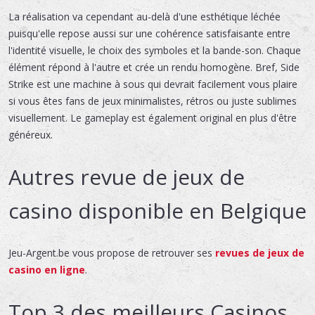
La réalisation va cependant au-delà d'une esthétique léchée
puisqu'elle repose aussi sur une cohérence satisfaisante entre
l'identité visuelle, le choix des symboles et la bande-son. Chaque
élément répond à l'autre et crée un rendu homogène. Bref, Side
Strike est une machine à sous qui devrait facilement vous plaire
si vous êtes fans de jeux minimalistes, rétros ou juste sublimes
visuellement. Le gameplay est également original en plus d'être
généreux.
Autres revue de jeux de
casino disponible en Belgique
Jeu-Argent.be vous propose de retrouver ses
revues de jeux de
casino en ligne
.
Top 3 des meilleurs Casinos