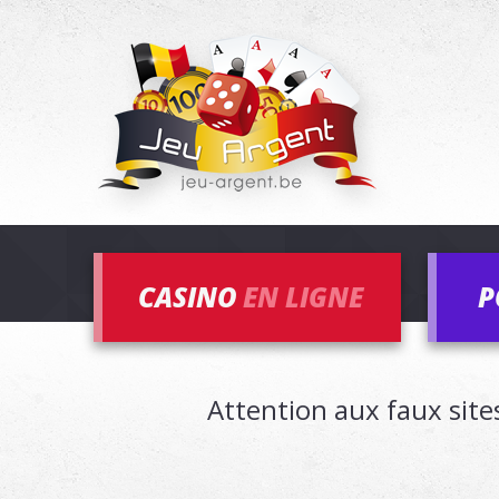
CASINO
EN LIGNE
P
Attention aux faux sites