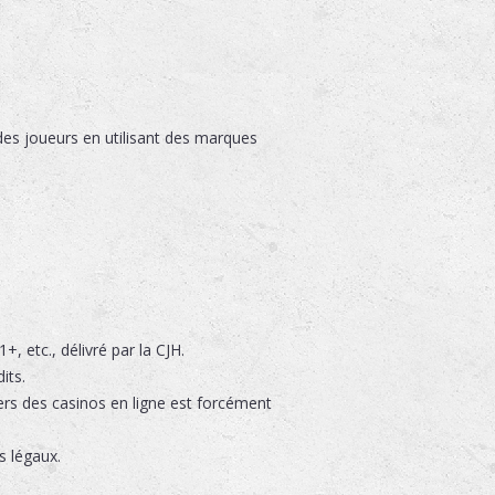
 des joueurs en utilisant des marques
, etc., délivré par la CJH.
its.
ers des casinos en ligne est forcément
s légaux.