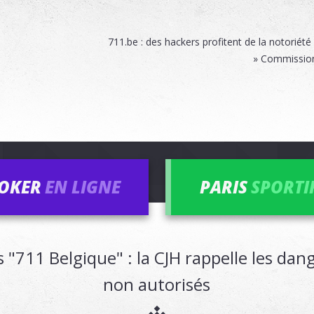
711.be : des hackers profitent de la notoriété
» Commission 
OKER
EN LIGNE
PARIS
SPORTI
 "711 Belgique" : la CJH rappelle les dan
non autorisés