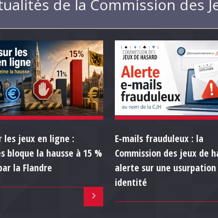
tualités de la Commission des 
 les jeux en ligne :
E-mails frauduleux : la
es bloque la hausse à 15 %
Commission des jeux de h
par la Flandre
alerte sur une usurpation
identité