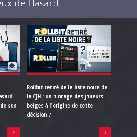
Jeux de Hasard
Rollbit retiré de la liste noire de
asard
la CJH : un blocage des joueurs
 de son
belges à l'origine de cette
décision ?