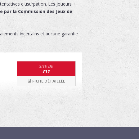
tentatives d'usurpation. Les joueurs
ée par la Commission des Jeux de
paiements incertains et aucune garantie
SITE DE
711
FICHE DÉTAILLÉE