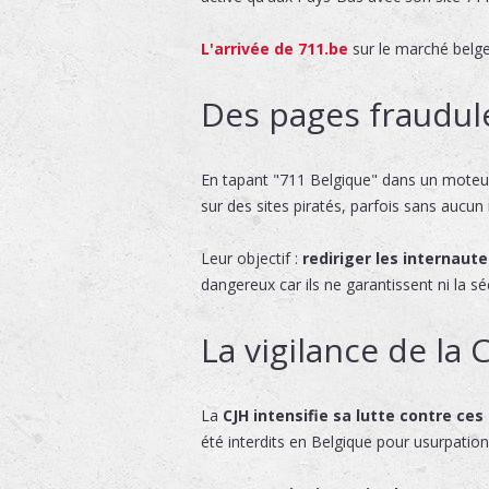
L'arrivée de 711.be
sur le marché belge
Des pages fraudule
En tapant "711 Belgique" dans un moteur
sur des sites piratés, parfois sans aucun
Leur objectif :
rediriger les internaute
dangereux car ils ne garantissent ni la sé
La vigilance de la
La
CJH intensifie sa lutte contre ces 
été interdits en Belgique pour usurpation