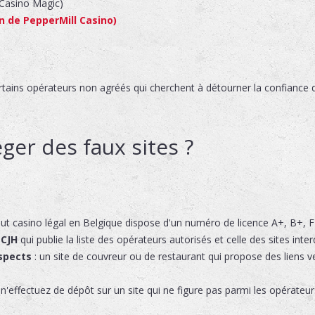
 Casino Magic)
n de PepperMill Casino)
certains opérateurs non agréés qui cherchent à détourner la confiance
er des faux sites ?
out casino légal en Belgique dispose d'un numéro de licence A+, B+, F1+
 CJH
qui publie la liste des opérateurs autorisés et celle des sites interd
spects
: un site de couvreur ou de restaurant qui propose des liens v
 n'effectuez de dépôt sur un site qui ne figure pas parmi les opérateur