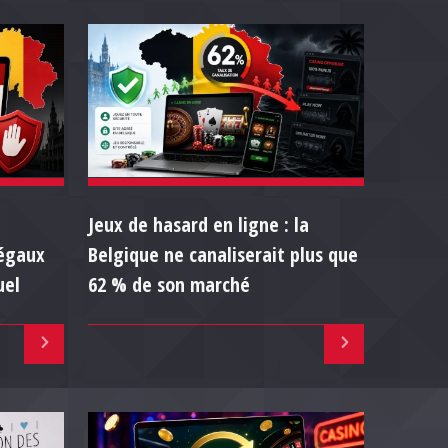
Jeux de hasard en ligne : la
légaux
Belgique ne canaliserait plus que
uel
62 % de son marché