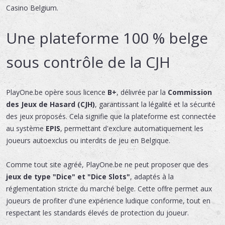
Casino Belgium.
Une plateforme 100 % belge
sous contrôle de la CJH
PlayOne.be opère sous licence
B+
, délivrée par la
Commission
des Jeux de Hasard (CJH)
, garantissant la légalité et la sécurité
des jeux proposés. Cela signifie que la plateforme est connectée
au système
EPIS
, permettant d'exclure automatiquement les
joueurs autoexclus ou interdits de jeu en Belgique.
Comme tout site agréé, PlayOne.be ne peut proposer que des
jeux de type "Dice" et "Dice Slots"
, adaptés à la
réglementation stricte du marché belge. Cette offre permet aux
joueurs de profiter d'une expérience ludique conforme, tout en
respectant les standards élevés de protection du joueur.