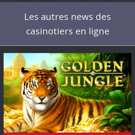
Les autres news des
casinotiers en ligne