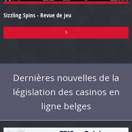
Sizzling Spins - Revue de jeu
Dernières nouvelles de la
législation des casinos en
ligne belges