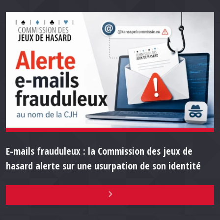
E-mails frauduleux : la Commission des jeux de
hasard alerte sur une usurpation de son identité