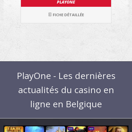
PLAYONE
FICHE DÉTAILLÉE
PlayOne - Les dernières
actualités du casino en
ligne en Belgique