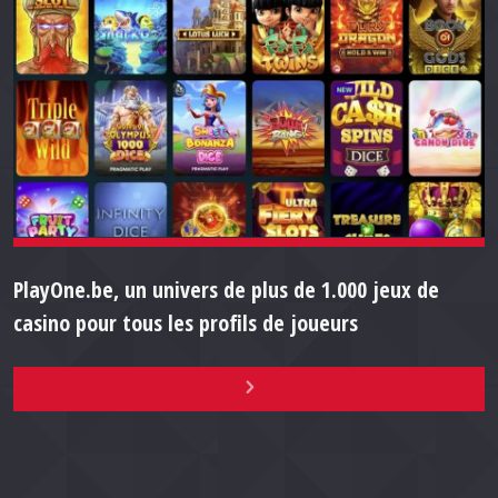
PlayOne.be, un univers de plus de 1.000 jeux de
casino pour tous les profils de joueurs