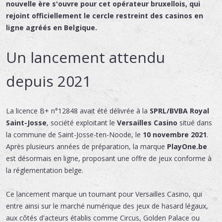
nouvelle ère s'ouvre pour cet opérateur bruxellois, qui
rejoint officiellement le cercle restreint des casinos en
ligne agréés en Belgique.
Un lancement attendu
depuis 2021
La licence B+ n°12848 avait été délivrée à la
SPRL/BVBA Royal
Saint-Josse
, société exploitant le
Versailles Casino
situé dans
la commune de Saint-Josse-ten-Noode, le
10 novembre 2021
.
Après plusieurs années de préparation, la marque
PlayOne.be
est désormais en ligne, proposant une offre de jeux conforme à
la réglementation belge.
Ce lancement marque un tournant pour Versailles Casino, qui
entre ainsi sur le marché numérique des jeux de hasard légaux,
aux côtés d'acteurs établis comme Circus, Golden Palace ou