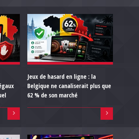
Jeux de hasard en ligne : la
légaux
Belgique ne canaliserait plus que
uel
62 % de son marché