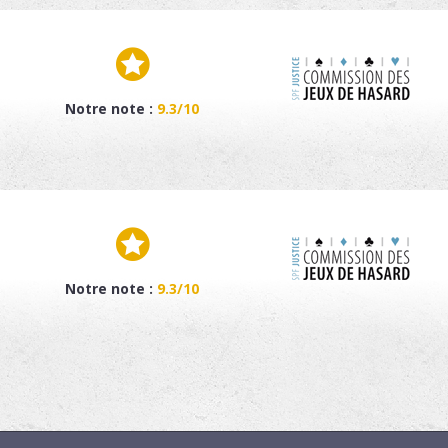
Notre note :
9.3/10
Notre note :
9.3/10