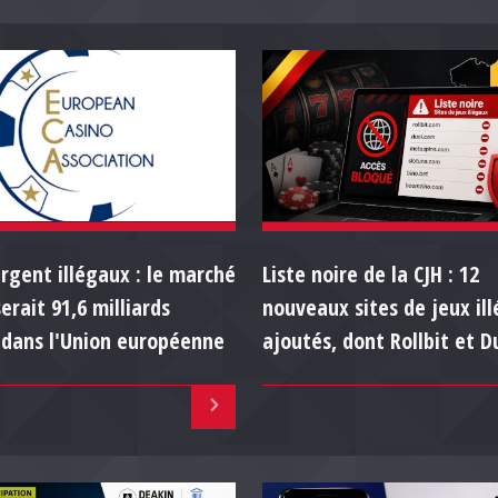
argent illégaux : le marché
Liste noire de la CJH : 12
erait 91,6 milliards
nouveaux sites de jeux il
 dans l'Union européenne
ajoutés, dont Rollbit et D