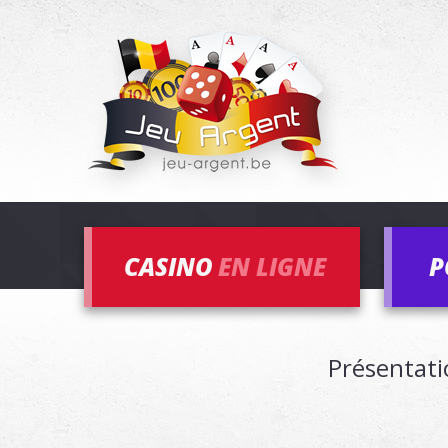
CASINO
EN LIGNE
P
Présentati