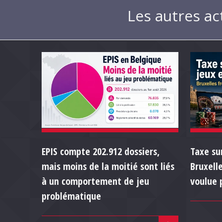
Les autres ac
EPIS compte 202.912 dossiers,
Taxe sur
mais moins de la moitié sont liés
Bruxell
à un comportement de jeu
voulue 
problématique