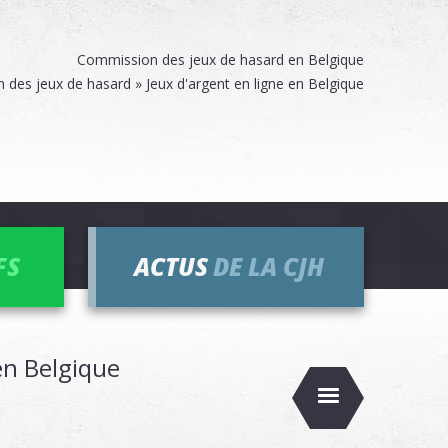
Commission des jeux de hasard en Belgique
des jeux de hasard » Jeux d'argent en ligne en Belgique
FS
ACTUS
DE LA CJH
en Belgique