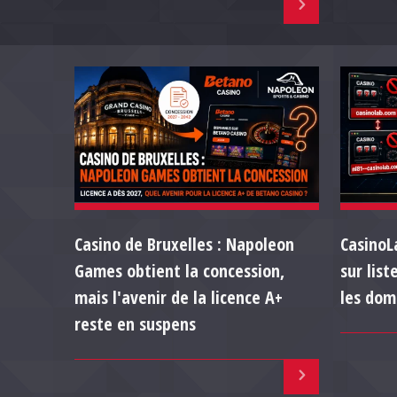
Casino de Bruxelles : Napoleon
CasinoL
Games obtient la concession,
sur list
mais l'avenir de la licence A+
les dom
reste en suspens