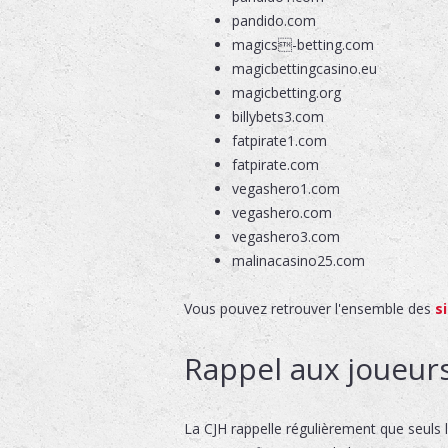
pandido.com
magics-betting.com
magicbettingcasino.eu
magicbetting.org
billybets3.com
fatpirate1.com
fatpirate.com
vegashero1.com
vegashero.com
vegashero3.com
malinacasino25.com
Vous pouvez retrouver l'ensemble des
s
Rappel aux joueur
La CJH rappelle régulièrement que seuls l