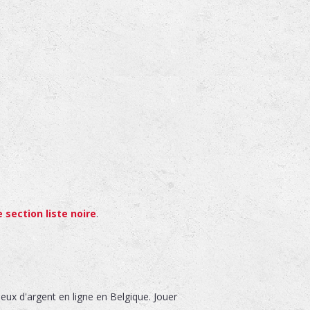
 section liste noire
.
eux d'argent en ligne en Belgique. Jouer