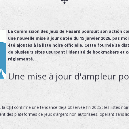
La Commission des Jeux de Hasard poursuit son action cont
une nouvelle mise à jour datée du 15 janvier 2026, pas mo
été ajoutés à la liste noire officielle. Cette fournée se 
de plusieurs sites usurpant l'identité de bookmakers et 
réglementé.
Une mise à jour d'ampleur 
, la CJH confirme une tendance déjà observée fin 2025 : les listes noi
t des plateformes de jeux d'argent non autorisées, opérant sans lic