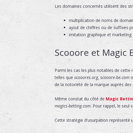
Les domaines concernés utilisent des str
multiplication de noms de domain
ajout de chiffres ou de suffixes 
imitation graphique et marketing 
Scooore et Magic B
Parmi les cas les plus notables de cette 
telles que
scooores.org
,
scooore-be.com
o
de la notoriété de la marque auprès des 
Même constat du côté de
Magic Betti
magics-betting.com
. Pour rappel, le seul s
Cette stratégie d'usurpation représente u