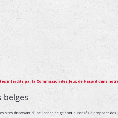
ites interdits par la Commission des Jeux de Hasard dans notre
s belges
es sites disposant d'une licence belge sont autorisés à proposer des j