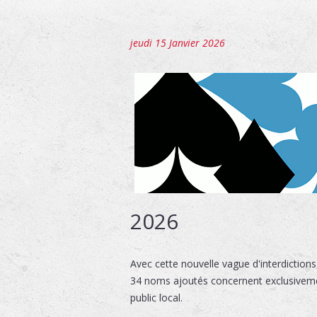
jeudi 15 Janvier 2026
2026
Avec cette nouvelle vague d'interdictions
34 noms ajoutés concernent exclusivemen
public local.