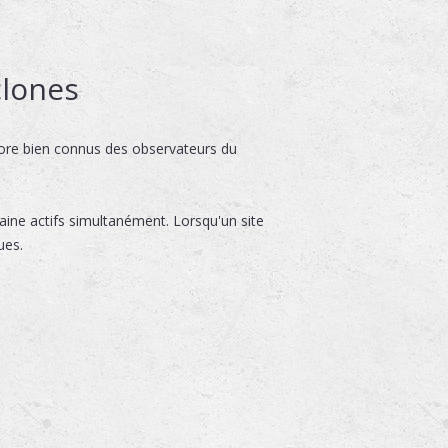
clones
ore bien connus des observateurs du
ine actifs simultanément. Lorsqu'un site
ues.