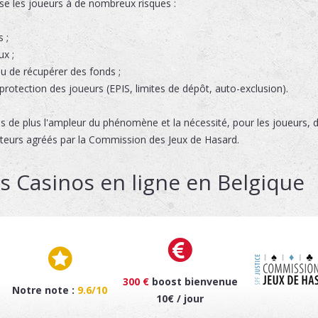
pose les joueurs à de nombreux risques :
 ;
ux ;
ou de récupérer des fonds ;
otection des joueurs (EPIS, limites de dépôt, auto-exclusion).
ois de plus l'ampleur du phénomène et la nécessité, pour les joueurs, 
pérateurs agréés par la Commission des Jeux de Hasard.
s Casinos en ligne en Belgique
300 €
boost bienvenue
Notre note :
9.6/10
10€ / jour