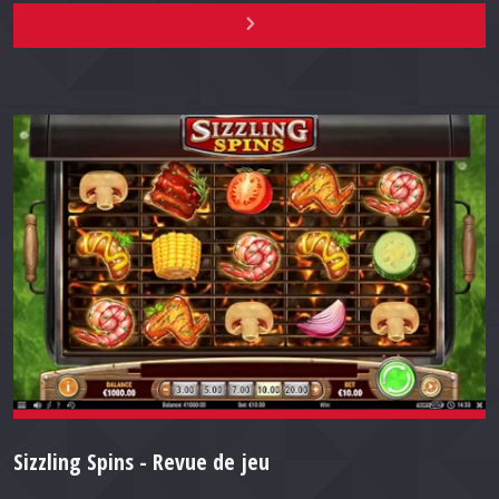
Sizzling Spins - Revue de jeu