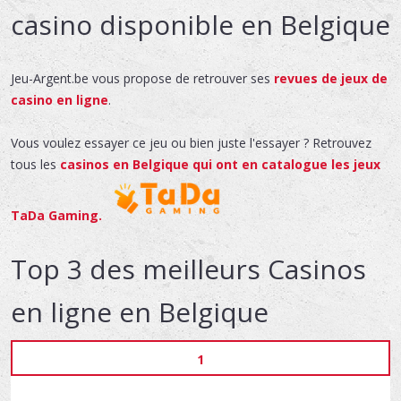
casino disponible en Belgique
Jeu-Argent.be vous propose de retrouver ses
revues de jeux de
casino en ligne
.
Vous voulez essayer ce jeu ou bien juste l'essayer ? Retrouvez
tous les
casinos en Belgique qui ont en catalogue les jeux
TaDa Gaming.
Top 3 des meilleurs Casinos
en ligne en Belgique
1