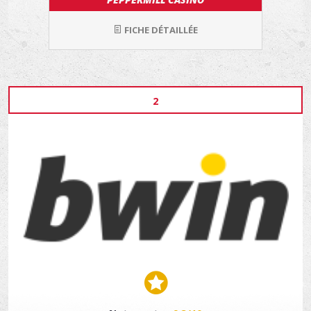
FICHE DÉTAILLÉE
2