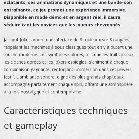
éclatants, ses animations dynamiques et une bande-son
entraînante, ce jeu promet une expérience immersive.
Disponible en mode démo et en argent réel, il saura
séduire tant les novices que les joueurs chevronnés.
Jackpot Joker arbore une interface de 3 rouleaux sur 3 rangées,
rappelant les machines à sous classiques tout en y ajoutant une
touche moderne. Les symboles colorés, tels que les fruits juteux,
les cloches dorées et les jokers espiègles, s'animent à chaque
combinaison gagnante, renforçant l'immersion dans cet univers
festif. L'ambiance sonore, digne des plus grands chapiteaux,
accompagne parfaitement chaque spin, offrant une atmosphère
à la fois nostalgique et contemporaine.
Caractéristiques techniques
et gameplay