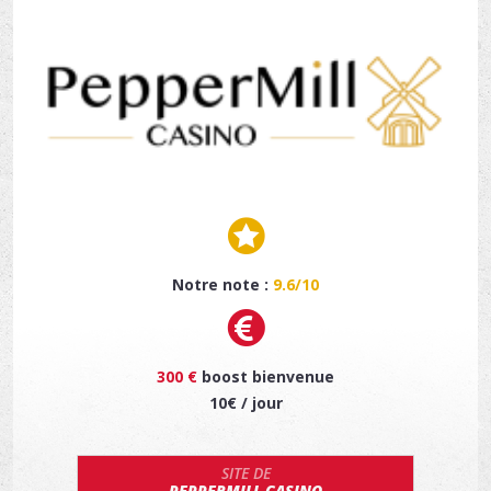
Notre note :
9.6/10
300 €
boost bienvenue
10€ / jour
SITE DE
PEPPERMILL CASINO