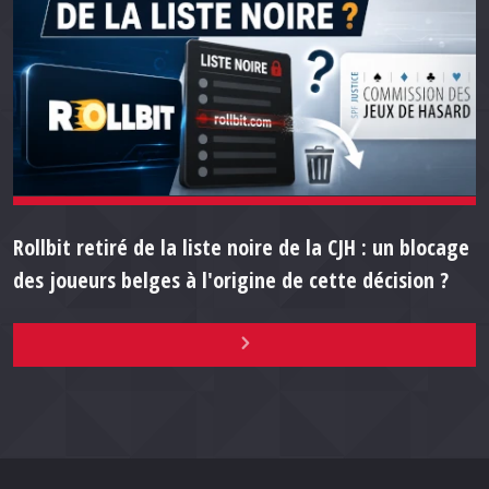
Rollbit retiré de la liste noire de la CJH : un blocage
des joueurs belges à l'origine de cette décision ?