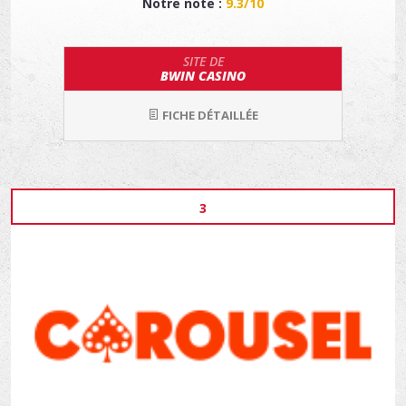
Notre note :
9.3/10
SITE DE
BWIN CASINO
FICHE DÉTAILLÉE
3