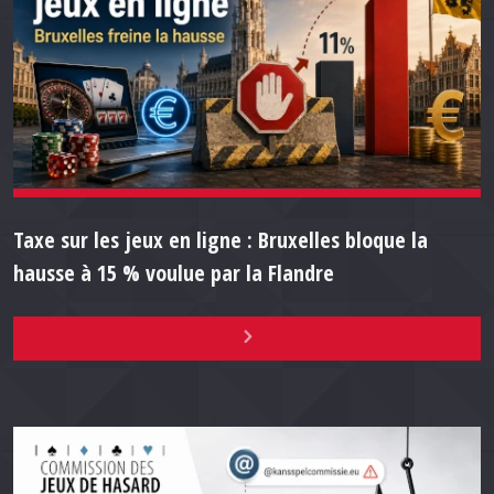
Taxe sur les jeux en ligne : Bruxelles bloque la
hausse à 15 % voulue par la Flandre