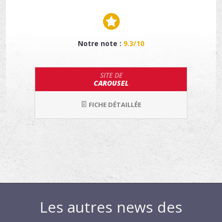
Notre note :
9.3/10
SITE DE
CAROUSEL
FICHE DÉTAILLÉE
Les autres news des