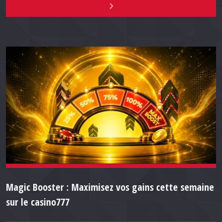
Magic Booster : Maximisez vos gains cette semaine
sur le casino777