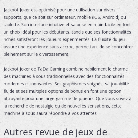
Jackpot Joker est optimisé pour une utilisation sur divers
supports, que ce soit sur ordinateur, mobile (iOS, Android) ou
tablette. Son interface intuitive et sa prise en main facile en font
un choix idéal pour les débutants, tandis que ses fonctionnalités
riches satisferont les joueurs expérimentés. La fluidité du jeu
assure une expérience sans accroc, permettant de se concentrer
pleinement sur le divertissement.
Jackpot Joker de TaDa Gaming combine habilement le charme
des machines à sous traditionnelles avec des fonctionnalités
modernes et innovantes. Ses graphismes soignés, sa jouabilité
fluide et ses multiples options de bonus en font une option
attrayante pour une large gamme de joueurs. Que vous soyez à
la recherche de nostalgie ou de nouvelles sensations, cette
machine à sous saura répondre à vos attentes.
Autres revue de jeux de