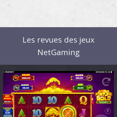
Les revues des jeux
NetGaming