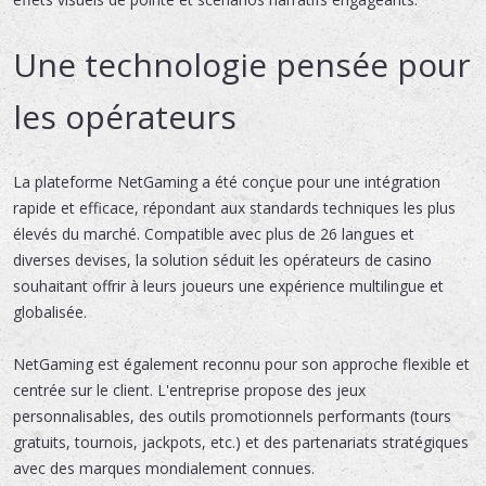
Une technologie pensée pour
les opérateurs
La plateforme NetGaming a été conçue pour une intégration
rapide et efficace, répondant aux standards techniques les plus
élevés du marché. Compatible avec plus de 26 langues et
diverses devises, la solution séduit les opérateurs de casino
souhaitant offrir à leurs joueurs une expérience multilingue et
globalisée.
NetGaming est également reconnu pour son approche flexible et
centrée sur le client. L'entreprise propose des jeux
personnalisables, des outils promotionnels performants (tours
gratuits, tournois, jackpots, etc.) et des partenariats stratégiques
avec des marques mondialement connues.