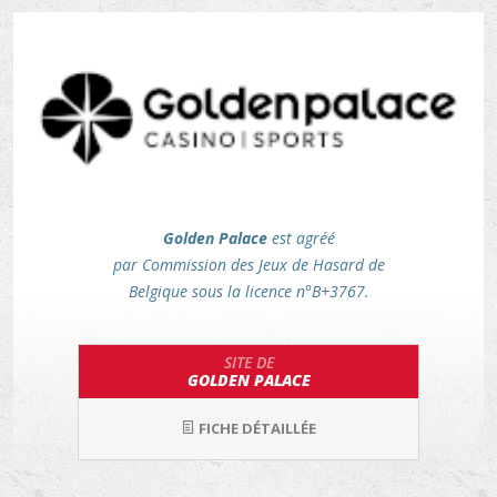
Golden Palace
est agréé
par Commission des Jeux de Hasard de
Belgique sous la licence n°B+3767.
SITE DE
GOLDEN PALACE
FICHE DÉTAILLÉE