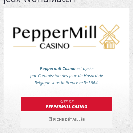
Peppermill Casino
est agréé
par Commission des Jeux de Hasard de
Belgique sous la licence n°B+3864.
SITE DE
PEPPERMILL CASINO
FICHE DÉTAILLÉE