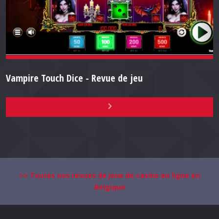
Vampire Touch Dice - Revue de jeu
>> Toutes nos revues de jeux de casino en ligne en
Belgique