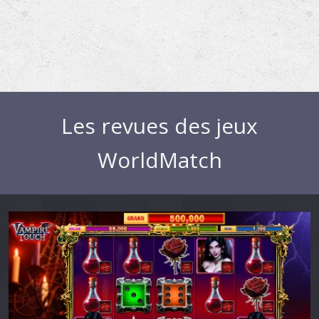
Les revues des jeux
WorldMatch