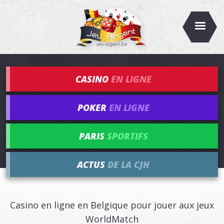
CASINO
EN LIGNE
POKER
EN LIGNE
PARIS
SPORTIFS
ACTUS
DE LA CJH
Casino en ligne en Belgique pour jouer aux jeux
WorldMatch