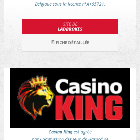
Belgique sous la licence n°A+65721.
SITE DE
LADBROKES
FICHE DÉTAILLÉE
Casino King
est agréé
par Commission des Jeux de Hasard de