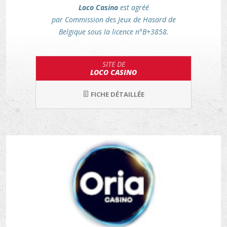
Loco Casino
est agréé
par Commission des Jeux de Hasard de
Belgique sous la licence n°B+3858.
SITE DE
LOCO CASINO
FICHE DÉTAILLÉE