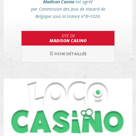
Madison Casino
est agréé
par Commission des Jeux de Hasard de
Belgique sous la licence n°B+3320.
SITE DE
MADISON CASINO
FICHE DÉTAILLÉE