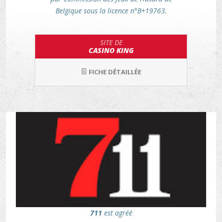
Belgique sous la licence n°B+19763.
SITE DE
CASINO KING
FICHE DÉTAILLÉE
711
est agréé