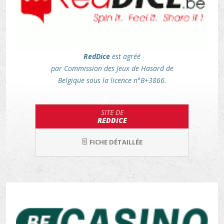
RedDice
est agréé
par Commission des Jeux de Hasard de
Belgique sous la licence n°B+3866.
SITE DE
REDDICE
FICHE DÉTAILLÉE