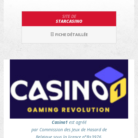
SITE DE
STARCASINO
FICHE DÉTAILLÉE
Casino1
est agréé
par Commission des Jeux de Hasard de
Belgique sous la licence n°B+3976.