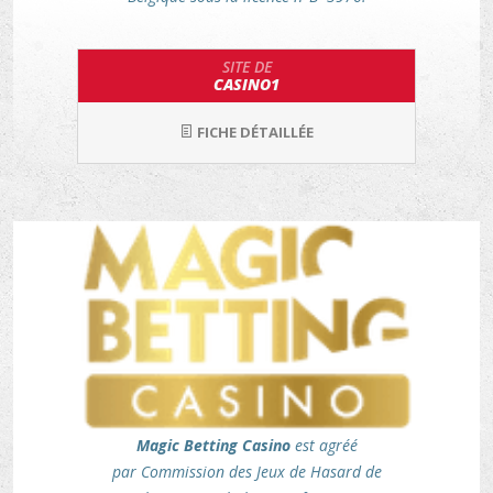
SITE DE
CASINO1
FICHE DÉTAILLÉE
Magic Betting Casino
est agréé
par Commission des Jeux de Hasard de