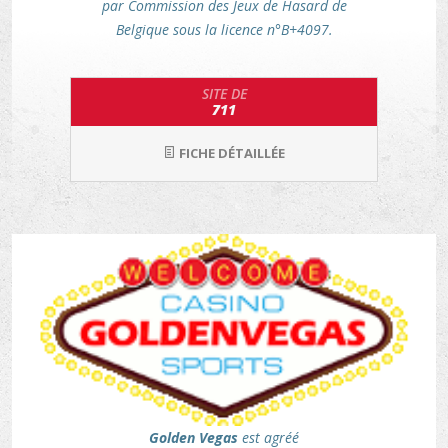
par Commission des Jeux de Hasard de
Belgique sous la licence n°B+4097.
SITE DE
711
FICHE DÉTAILLÉE
Golden Vegas
est agréé