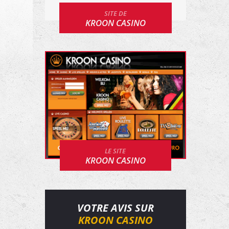
SITE DE
KROON CASINO
LE SITE
KROON CASINO
VOTRE AVIS SUR
KROON CASINO