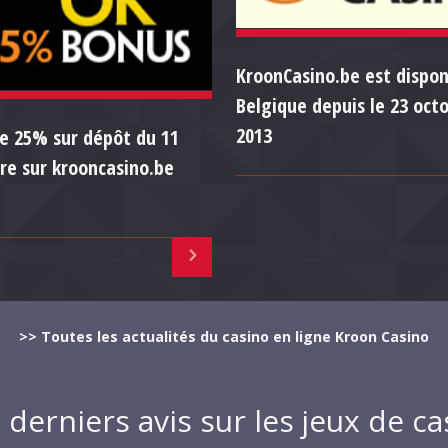
KroonCasino.be est dispon
Belgique depuis le 23 oct
2013
e 25% sur dépôt du 11
e sur krooncasino.be
>> Toutes les actualités du casino en ligne Kroon Casino
 derniers avis sur les jeux de ca