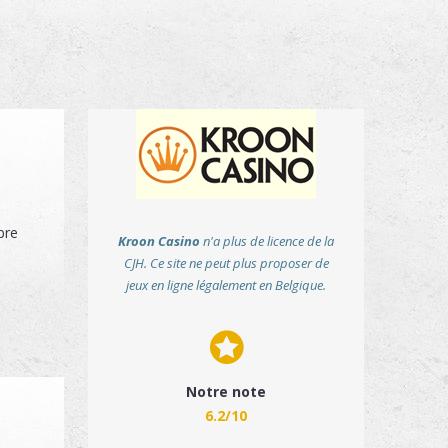
bre
Kroon Casino
n'a plus de licence de la
CJH. Ce site ne peut plus proposer de
jeux en ligne légalement en Belgique.
Notre note
6.2/10