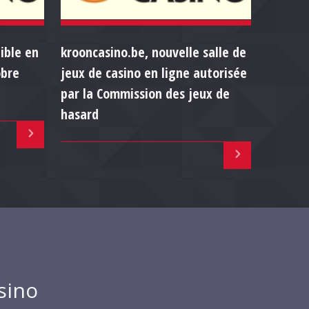
ible en
krooncasino.be, nouvelle salle de
obre
jeux de casino en ligne autorisée
par la Commission des jeux de
hasard
sino