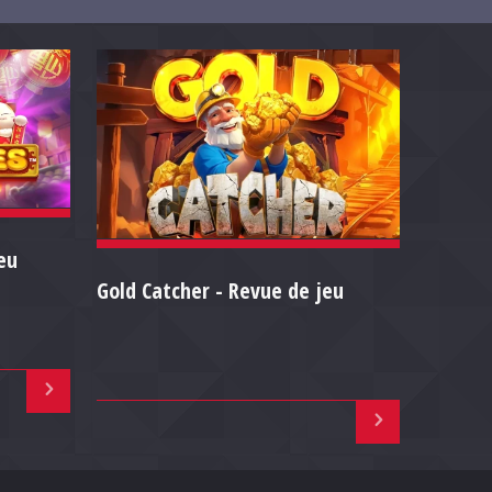
eu
Gold Catcher - Revue de jeu