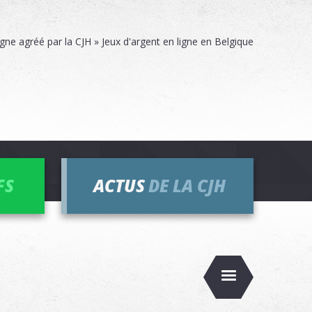
gne agréé par la CJH » Jeux d'argent en ligne en Belgique
FS
ACTUS
DE LA CJH