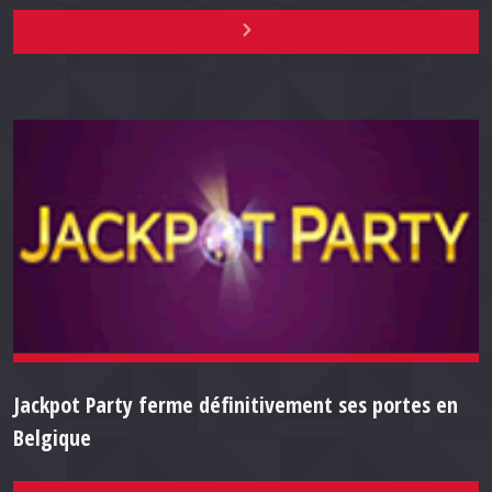
Jackpot Party ferme définitivement ses portes en
Belgique