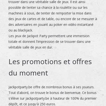
trouver dans une véritable salle de jeux. Il est ainsi
possible de tenter sa chance à la roulette ou sur les
machines à sous, de tenter de remporter la mise dans
des jeux de cartes et de table, ou encore de se mesurer à
des adversaires en jouant au poker en vidéo instantané
ou au blackjack.
Les jeux de Jackpot Party permettent une immersion
totale et donnent l'impression de se trouver dans une
véritable salle de jeux en dur.
Les promotions et offres
du moment
Jackpotparty.be offre de nombreux bonus à ses joueurs.
Tout d'abord, on trouve le bonus de bienvenue. Ce bonus
s'élève sur Jackpotparty.be à hauteur de 100% du premier
dépôt, et ce jusqu'à 250 euros.