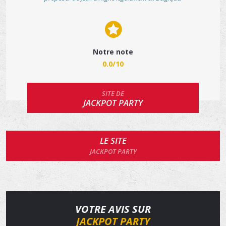
Notre note
0.0/10
SITE DE
JACKPOT PARTY
LE SITE
JACKPOT PARTY
VOTRE AVIS SUR
JACKPOT PARTY