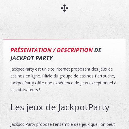
PRÉSENTATION / DESCRIPTION
DE
JACKPOT PARTY
JackpotParty est un site internet proposant des jeux de
casinos en ligne. Filiale du groupe de casinos Partouche,
JackpotParty offre une expérience de jeux exceptionnel à
ses utilisateurs !
Les jeux de JackpotParty
Jackpot Party propose l'ensemble des jeux que l'on peut