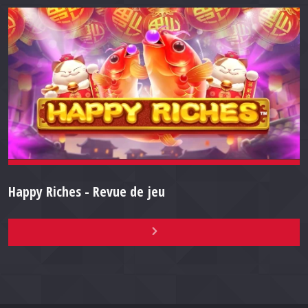
Happy Riches - Revue de jeu