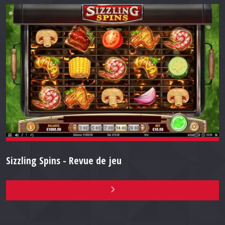
Sizzling Spins - Revue de jeu