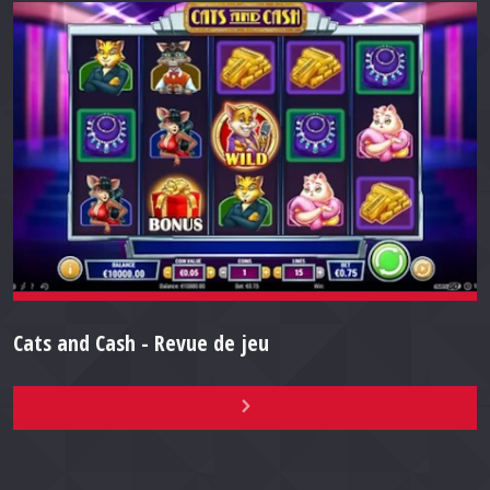
Cats and Cash - Revue de jeu