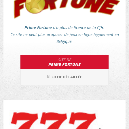
Prime Fortune
n'a plus de licence de la CJH.
Ce site ne peut plus proposer de jeux en ligne légalement en
Belgique.
SITE DE
PRIME FORTUNE
FICHE DÉTAILLÉE