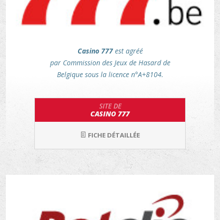
Casino 777
est agréé
par Commission des Jeux de Hasard de
Belgique sous la licence n°A+8104.
SITE DE
CASINO 777
FICHE DÉTAILLÉE