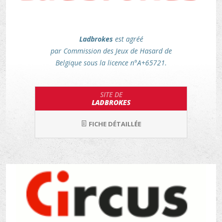
Ladbrokes
est agréé
par Commission des Jeux de Hasard de
Belgique sous la licence n°A+65721.
SITE DE
LADBROKES
FICHE DÉTAILLÉE