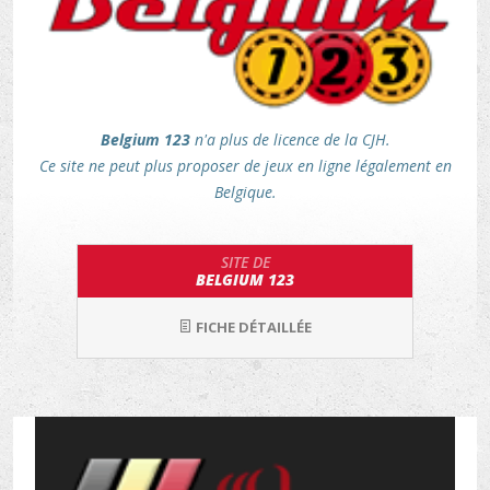
Belgium 123
n'a plus de licence de la CJH.
Ce site ne peut plus proposer de jeux en ligne légalement en
Belgique.
SITE DE
BELGIUM 123
FICHE DÉTAILLÉE