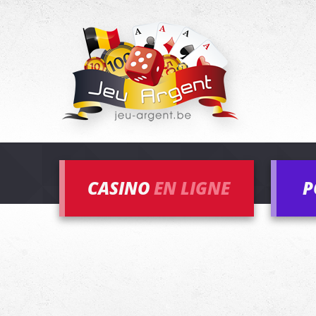
CASINO
EN LIGNE
P