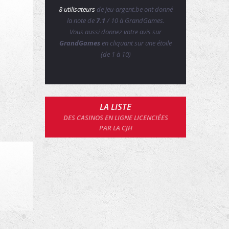
8 utilisateurs
de jeu-argent.be ont donné
la note de
7.1
/
10
à
GrandGames
.
Vous aussi donnez votre avis sur
GrandGames
en cliquant sur une étoile
(de 1 à 10)
LA LISTE
DES CASINOS EN LIGNE LICENCIÉES
PAR LA CJH