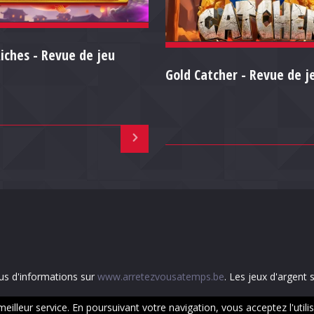
iches - Revue de jeu
Gold Catcher - Revue de j
lus d'informations sur
www.arretezvousatemps.be
. Les jeux d'argent 
 meilleur service. En poursuivant votre navigation, vous acceptez l'utili