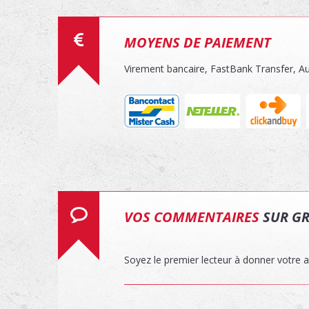
MOYENS DE PAIEMENT
Virement bancaire, FastBank Transfer, Aud
VOS COMMENTAIRES
SUR G
Soyez le premier lecteur à donner votre