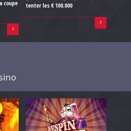
a coupe
tenter les € 100.000
sino