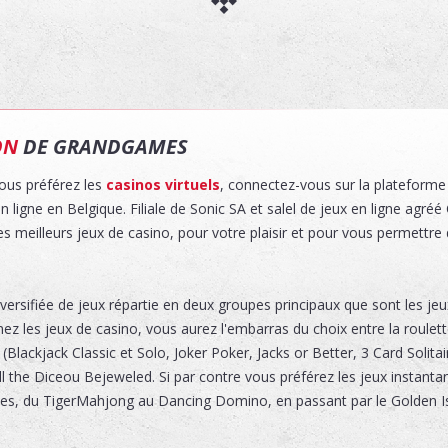
ON
DE GRANDGAMES
vous préférez les
casinos virtuels
, connectez-vous sur la plateforme
ligne en Belgique. Filiale de Sonic SA et salel de jeux en ligne agréé 
meilleurs jeux de casino, pour votre plaisir et pour vous permettre
ersifiée de jeux répartie en deux groupes principaux que sont les jeu
mez les jeux de casino, vous aurez l'embarras du choix entre la roulet
(Blackjack Classic et Solo, Joker Poker, Jacks or Better, 3 Card Solitai
 the Diceou Bejeweled. Si par contre vous préférez les jeux instanta
iples, du TigerMahjong au Dancing Domino, en passant par le Golden I