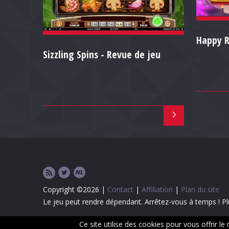
Happy R
Sizzling Spins - Revue de jeu
Copyright ©2026 |
Contact
|
Affiliation
|
Plan du site
Le jeu peut rendre dépendant. Arrêtez-vous à temps ! P
Ce site utilise des cookies pour vous offrir le