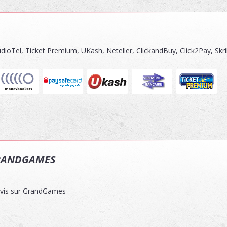
ioTel, Ticket Premium, UKash, Neteller, ClickandBuy, Click2Pay, Skril
RANDGAMES
 avis sur GrandGames