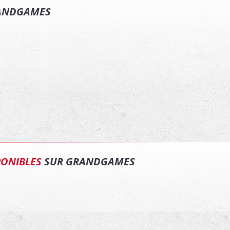
RANDGAMES
PONIBLES
SUR GRANDGAMES