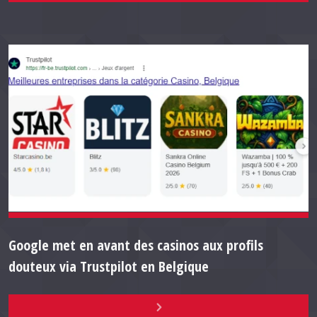
Google met en avant des casinos aux profils
douteux via Trustpilot en Belgique