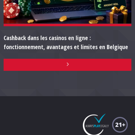
Cashback dans les casinos en ligne :
fonctionnement, avantages et limites en Belgique