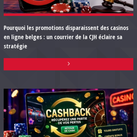
Pourquoi les promotions disparaissent des casinos
en ligne belges : un courrier de la CJH éclaire sa
stratégie