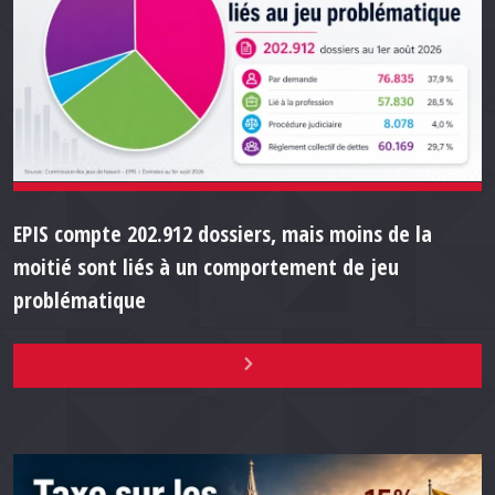
EPIS compte 202.912 dossiers, mais moins de la
moitié sont liés à un comportement de jeu
problématique