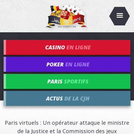
CASINO
EN LIGNE
POKER
EN LIGNE
PARIS
SPORTIFS
ACTUS
DE LA CJH
Paris virtuels : Un opérateur attaque le ministre
de la Justice et la Commission des jeux