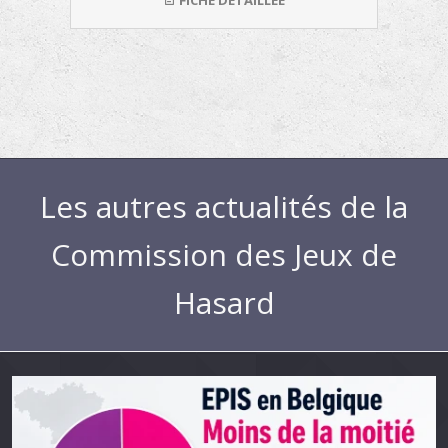
FICHE DÉTAILLÉE
Les autres actualités de la
Commission des Jeux de
Hasard