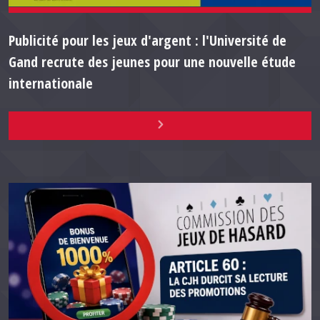
Publicité pour les jeux d'argent : l'Université de
Gand recrute des jeunes pour une nouvelle étude
internationale