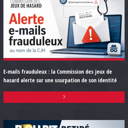
E-mails frauduleux : la Commission des jeux de
hasard alerte sur une usurpation de son identité