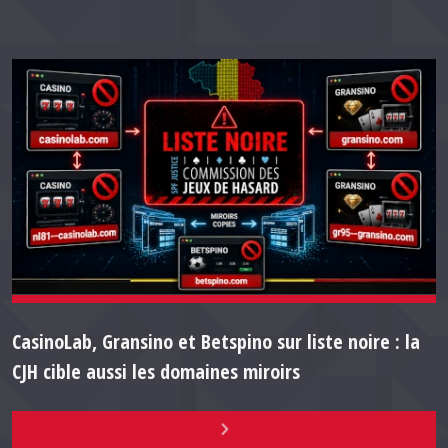
CasinoLab, Gransino et Betspino sur liste noire : la
CJH cible aussi les domaines miroirs