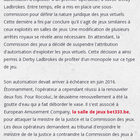
Ladbrokes. Entre temps, elle a mis en place une sous-
commission pour définir la nature juridique des jeux virtuels.
Cette dernière a fini par conclure qu'il s'agit de jeux similaires à
ceux exploités en salles de jeux. Une modification de plusieurs
arrêtés royaux se révèle ainsi nécessaire. En attendant, la
Commission des jeux a décidé de suspendre l'attribution
d'autorisation d'exploiter les jeux virtuels. Cette décision a ainsi
permis à Derby Ladbrokes de profiter d'un monopole sur ce type
de jeu.
Son autorisation devait arriver à échéance en juin 2016.
Étonnamment, l'opérateur a cependant réussi à la renouveler
deux fois. Pour Rocoluc, le deuxième renouvellement a été la
goutte d'eau qui a fait déborder le vase. Il s'est associé à
European Amusement Company,
la salle de jeux bet333.be
,
pour attaquer la ministre de la Justice et la Commission des jeux.
Les deux opérateurs demandent au tribunal d'enjoindre le
ministre de de la Justice à contraindre la Commission des jeux à