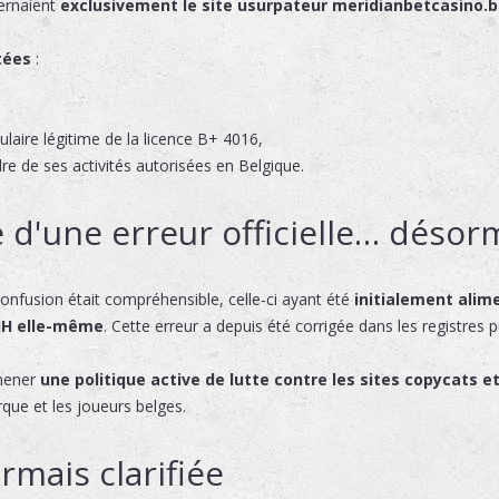
cernaient
exclusivement le site usurpateur meridianbetcasino.
tées
:
itulaire légitime de la licence B+ 4016,
re de ses activités autorisées en Belgique.
d'une erreur officielle… désor
confusion était compréhensible, celle-ci ayant été
initialement alim
CJH elle-même
. Cette erreur a depuis été corrigée dans les registres pu
 mener
une politique active de lutte contre les sites copycats et 
rque et les joueurs belges.
rmais clarifiée