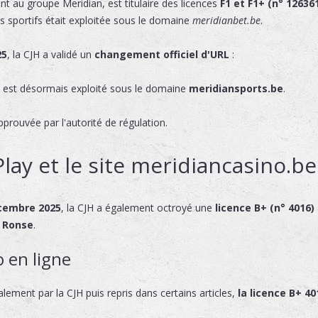
nt au groupe Meridian, est titulaire des licences
F1 et F1+ (n° 12636
is sportifs était exploitée sous le domaine
meridianbet.be
.
25
, la CJH a validé un
changement officiel d'URL
:
pe est désormais exploité sous le domaine
meridiansports.be
.
prouvée par l'autorité de régulation.
lay et le site meridiancasino.be
cembre 2025
, la CJH a également octroyé une
licence B+ (n° 4016)
 Ronse
.
o en ligne
alement par la CJH puis repris dans certains articles,
la licence B+ 40