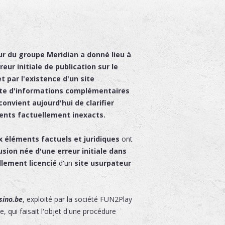
ur du groupe Meridian a donné lieu à
ur initiale de publication sur le
t par l'existence d'un site
uite d'informations complémentaires
convient aujourd'hui de clarifier
ments factuellement inexacts.
 éléments factuels et juridiques
ont
usion née d'une erreur initiale dans
ellement licencié
d'un
site usurpateur
sino.be
, exploité par la société FUN2Play
e, qui faisait l'objet d'une procédure