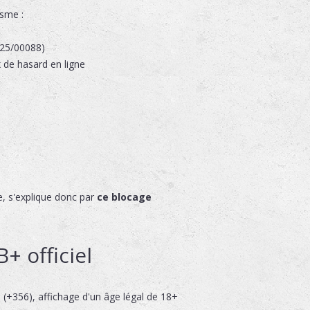
isme :
/25/00088)
x de hasard en ligne
e, s'explique donc par
ce blocage
+ officiel
+356), affichage d'un âge légal de 18+