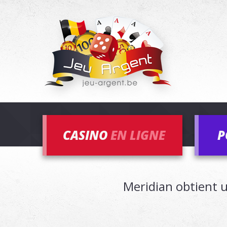
CASINO
EN LIGNE
P
Meridian obtient u