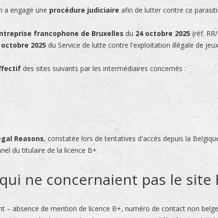
ian a engagé une
procédure judiciaire
afin de lutter contre ce parasit
entreprise francophone de Bruxelles
du
24 octobre 2025
(réf. RR
 octobre 2025
du Service de lutte contre l'exploitation illégale de jeu
fectif
des sites suivants par les intermédiaires concernés :
Legal Reasons
, constatée lors de tentatives d'accès depuis la Belgiqu
el du titulaire de la licence B+.
ui ne concernaient pas le site B
 – absence de mention de licence B+, numéro de contact non belge (