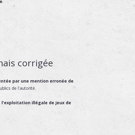
be
.
mais corrigée
entée par une mention erronée de
blics de l'autorité.
l'exploitation illégale de jeux de