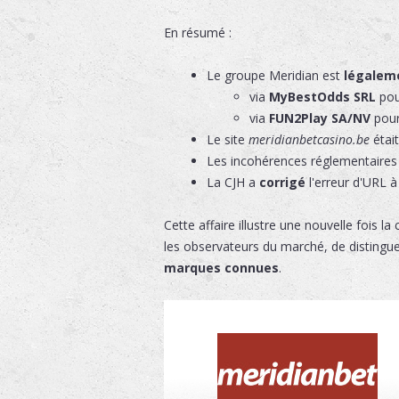
En résumé :
Le groupe Meridian est
légaleme
via
MyBestOdds SRL
pour
via
FUN2Play SA/NV
pour
Le site
meridianbetcasino.be
étai
Les incohérences réglementaires
La CJH a
corrigé
l'erreur d'URL à
Cette affaire illustre une nouvelle fois
les observateurs du marché, de distingu
marques connues
.