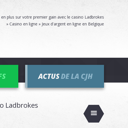
 en plus sur votre premier gain avec le casino Ladbrokes
» Casino en ligne » Jeux d'argent en ligne en Belgique
FS
ACTUS
DE LA CJH
no Ladbrokes