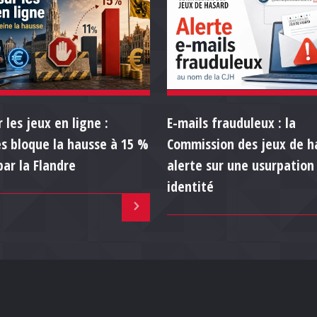
 les jeux en ligne :
E-mails frauduleux : la
es bloque la hausse à 15 %
Commission des jeux de h
par la Flandre
alerte sur une usurpation
identité