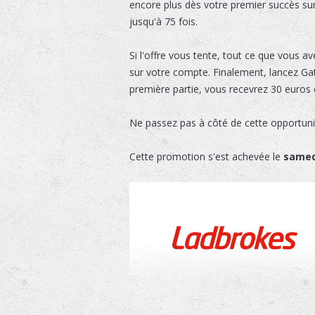
encore plus dès votre premier succès s
jusqu'à 75 fois.
Si l'offre vous tente, tout ce que vous av
sur votre compte. Finalement, lancez Ga
première partie, vous recevrez 30 euros 
Ne passez pas à côté de cette opportunit
Cette promotion s'est achevée le
samedi