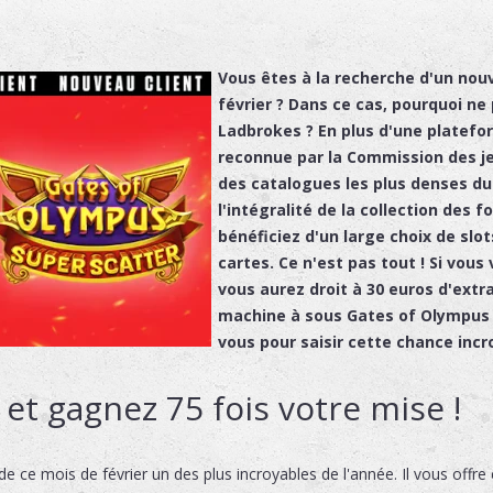
Vous êtes à la recherche d'un nou
février ? Dans ce cas, pourquoi ne 
Ladbrokes ? En plus d'une platefo
reconnue par la Commission des je
des catalogues les plus denses d
l'intégralité de la collection des 
bénéficiez d'un large choix de slot
cartes. Ce n'est pas tout ! Si vous
vous aurez droit à 30 euros d'extr
machine à sous Gates of Olympus S
vous pour saisir cette chance incr
et gagnez 75 fois votre mise !
de ce mois de février un des plus incroyables de l'année. Il vous offr