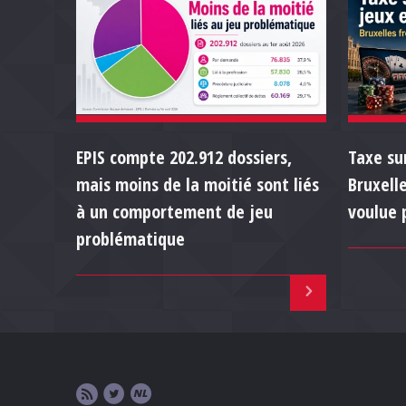
EPIS compte 202.912 dossiers,
Taxe sur
mais moins de la moitié sont liés
Bruxell
à un comportement de jeu
voulue 
problématique