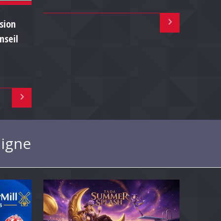
sion
nseil
ligne