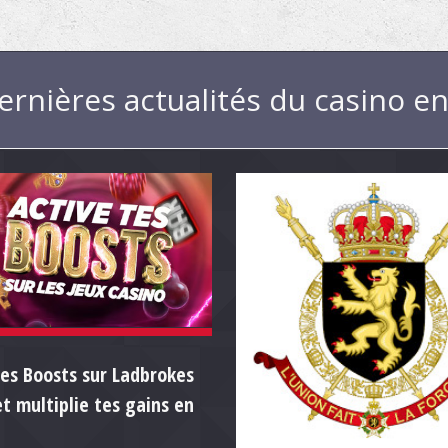
ernières actualités du casino en
tes Boosts sur Ladbrokes
et multiplie tes gains en