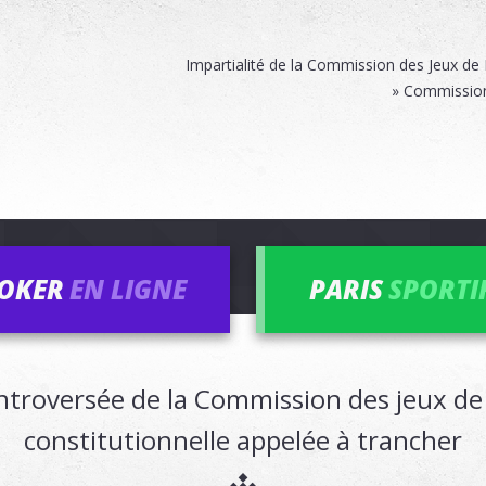
Impartialité de la Commission des Jeux de H
» Commission 
OKER
EN LIGNE
PARIS
SPORTI
troversée de la Commission des jeux de 
constitutionnelle appelée à trancher