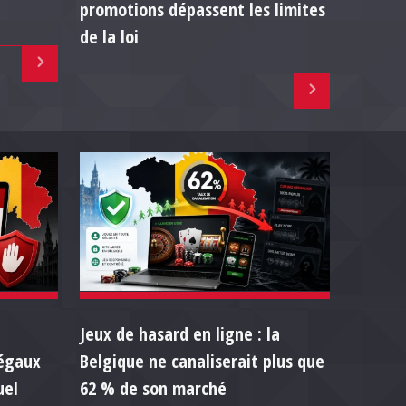
promotions dépassent les limites
de la loi
Jeux de hasard en ligne : la
légaux
Belgique ne canaliserait plus que
uel
62 % de son marché