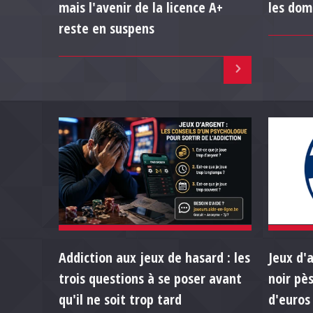
mais l'avenir de la licence A+
les dom
reste en suspens
Addiction aux jeux de hasard : les
Jeux d'
trois questions à se poser avant
noir pès
qu'il ne soit trop tard
d'euros