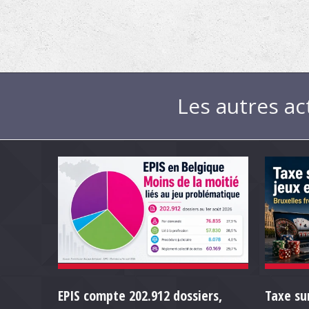
Les autres ac
EPIS compte 202.912 dossiers,
Taxe sur