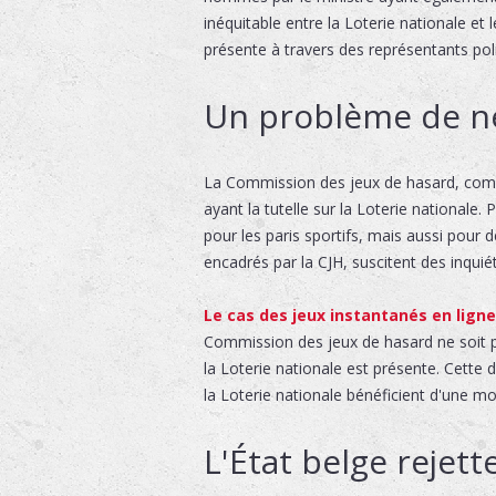
inéquitable entre la Loterie nationale et
présente à travers des représentants poli
Un problème de ne
La Commission des jeux de hasard, comp
ayant la tutelle sur la Loterie nationale
pour les paris sportifs, mais aussi pour
encadrés par la CJH, suscitent des inquié
Le cas des jeux instantanés en lign
Commission des jeux de hasard ne soit pas
la Loterie nationale est présente. Cette 
la Loterie nationale bénéficient d'une m
L'État belge rejett