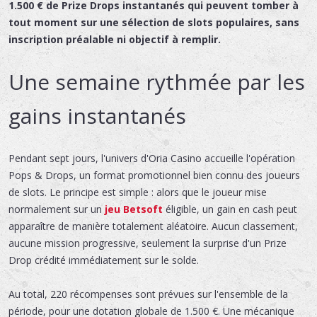
1.500 € de Prize Drops instantanés qui peuvent tomber à
tout moment sur une sélection de slots populaires, sans
inscription préalable ni objectif à remplir.
Une semaine rythmée par les
gains instantanés
Pendant sept jours, l'univers d'Oria Casino accueille l'opération
Pops & Drops, un format promotionnel bien connu des joueurs
de slots. Le principe est simple : alors que le joueur mise
normalement sur un
jeu Betsoft
éligible, un gain en cash peut
apparaître de manière totalement aléatoire. Aucun classement,
aucune mission progressive, seulement la surprise d'un Prize
Drop crédité immédiatement sur le solde.
Au total, 220 récompenses sont prévues sur l'ensemble de la
période, pour une dotation globale de 1.500 €. Une mécanique