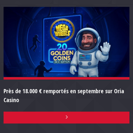
Près de 18.000 € remportés en septembre sur Oria
Casino