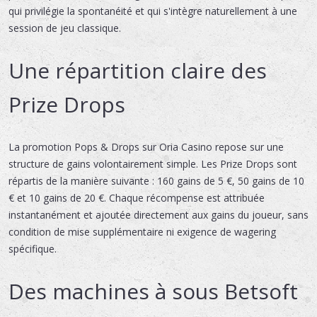
qui privilégie la spontanéité et qui s'intègre naturellement à une
session de jeu classique.
Une répartition claire des
Prize Drops
La promotion Pops & Drops sur Oria Casino repose sur une
structure de gains volontairement simple. Les Prize Drops sont
répartis de la manière suivante : 160 gains de 5 €, 50 gains de 10
€ et 10 gains de 20 €. Chaque récompense est attribuée
instantanément et ajoutée directement aux gains du joueur, sans
condition de mise supplémentaire ni exigence de wagering
spécifique.
Des machines à sous Betsoft