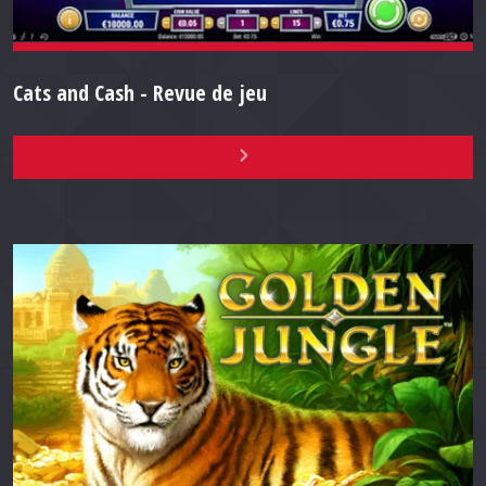
Cats and Cash - Revue de jeu