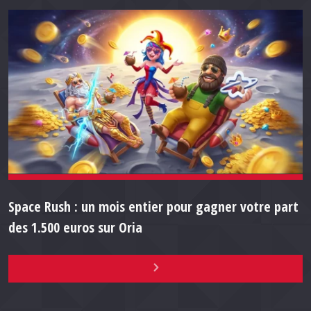
Space Rush : un mois entier pour gagner votre part
des 1.500 euros sur Oria