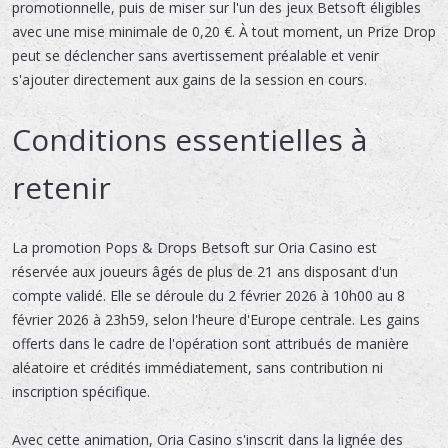
promotionnelle, puis de miser sur l'un des jeux Betsoft éligibles
avec une mise minimale de 0,20 €. À tout moment, un Prize Drop
peut se déclencher sans avertissement préalable et venir
s'ajouter directement aux gains de la session en cours.
Conditions essentielles à
retenir
La promotion Pops & Drops Betsoft sur Oria Casino est
réservée aux joueurs âgés de plus de 21 ans disposant d'un
compte validé. Elle se déroule du 2 février 2026 à 10h00 au 8
février 2026 à 23h59, selon l'heure d'Europe centrale. Les gains
offerts dans le cadre de l'opération sont attribués de manière
aléatoire et crédités immédiatement, sans contribution ni
inscription spécifique.
Avec cette animation, Oria Casino s'inscrit dans la lignée des