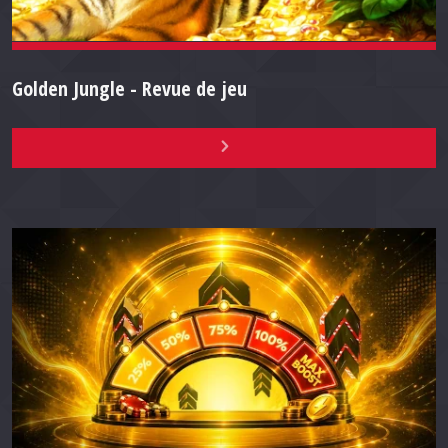
Golden Jungle - Revue de jeu