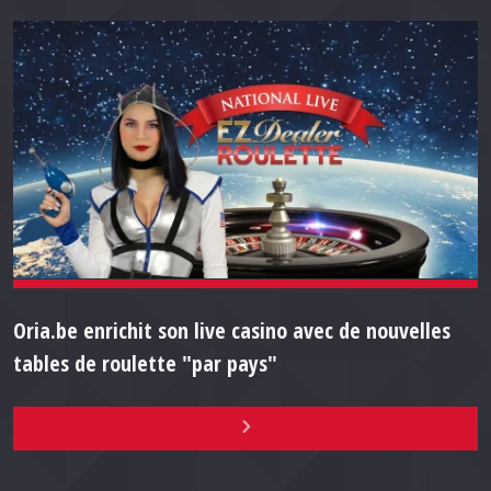
Oria.be enrichit son live casino avec de nouvelles
tables de roulette "par pays"