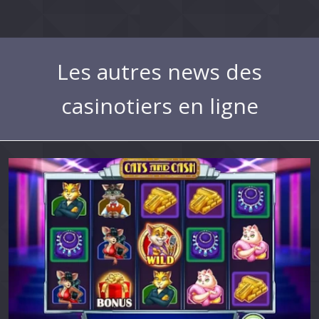
Les autres news des
casinotiers en ligne