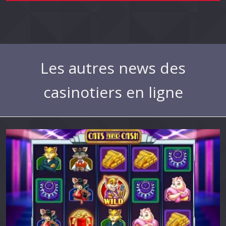
Les autres news des
casinotiers en ligne