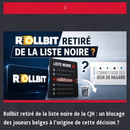
Rollbit retiré de la liste noire de la CJH : un blocage
des joueurs belges à l'origine de cette décision ?