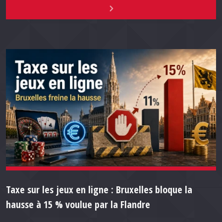
Taxe sur les jeux en ligne : Bruxelles bloque la
hausse à 15 % voulue par la Flandre