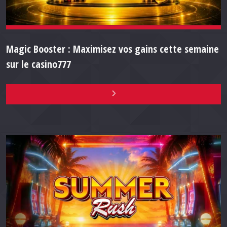
Magic Booster : Maximisez vos gains cette semaine
sur le casino777