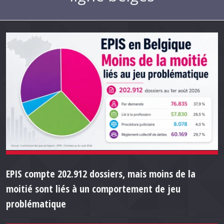
EPIS compte 202.912 dossiers, mais moins de la
moitié sont liés à un comportement de jeu
problématique