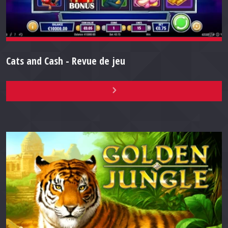
Cats and Cash - Revue de jeu