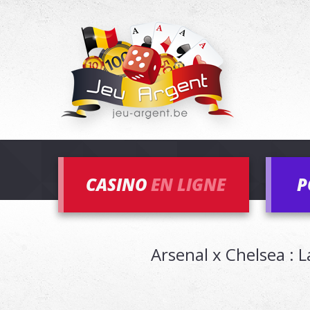
CASINO
EN LIGNE
P
Arsenal x Chelsea : 