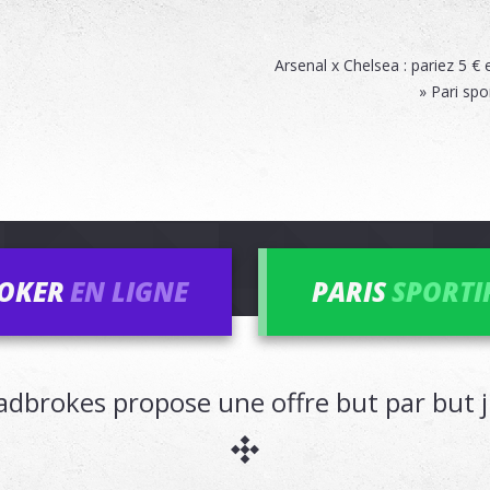
Arsenal x Chelsea : pariez 5 €
» Pari spo
OKER
EN LIGNE
PARIS
SPORTI
Ladbrokes propose une offre but par but 