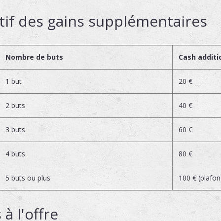
tif des gains supplémentaires
Nombre de buts
Cash additi
1 but
20 €
2 buts
40 €
3 buts
60 €
4 buts
80 €
5 buts ou plus
100 € (plafon
à l'offre