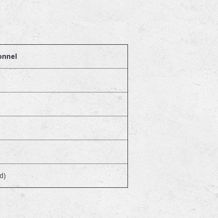
onnel
d)