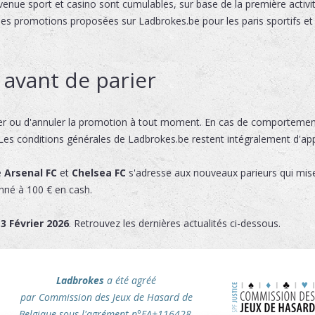
venue sport et casino sont cumulables, sur base de la première activ
 des promotions proposées sur Ladbrokes.be pour les paris sportifs et
r avant de parier
ier ou d'annuler la promotion à tout moment. En cas de comportements
 Les conditions générales de Ladbrokes.be restent intégralement d'app
e
Arsenal FC
et
Chelsea FC
s'adresse aux nouveaux parieurs qui mise
onné à 100 € en cash.
3 Février 2026
. Retrouvez les dernières actualités ci-dessous.
Ladbrokes
a été agréé
par Commission des Jeux de Hasard de
Belgique sous l'agrément n°FA+116428.