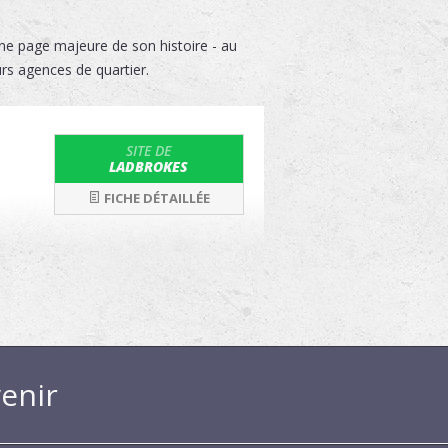
 une page majeure de son histoire - au
urs agences de quartier.
SITE DE
LADBROKES
FICHE DÉTAILLÉE
enir