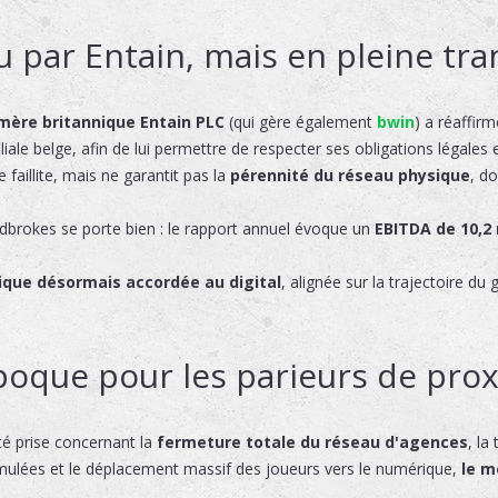
par Entain, mais en pleine tra
mère britannique Entain PLC
(qui gère également
bwin
) a réaffi
iliale belge, afin de lui permettre de respecter ses obligations légales 
faillite, mais ne garantit pas la
pérennité du réseau physique
, do
brokes se porte bien : le rapport annuel évoque un
EBITDA de 10,2 
gique désormais accordée au digital
, alignée sur la trajectoire d
époque pour les parieurs de pro
été prise concernant la
fermeture totale du réseau d'agences
, la
cumulées et le déplacement massif des joueurs vers le numérique,
le m