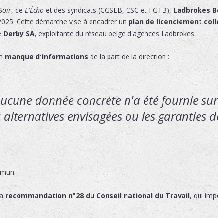
Soir
, de
L'Écho
et des syndicats (CGSLB, CSC et FGTB),
Ladbrokes B
2025. Cette démarche vise à encadrer un
plan de licenciement coll
té
Derby SA
, exploitante du réseau belge d'agences Ladbrokes.
un
manque d'informations
de la part de la direction :
aucune donnée concrète n'a été fournie sur 
s alternatives envisagées ou les garanties 
mmun.
la
recommandation n°28 du Conseil national du Travail
, qui im