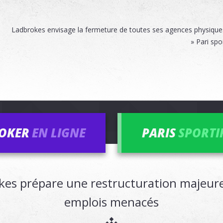
Ladbrokes envisage la fermeture de toutes ses agences physiques e
» Pari spo
OKER
EN LIGNE
PARIS
SPORTI
okes prépare une restructuration majeure
emplois menacés