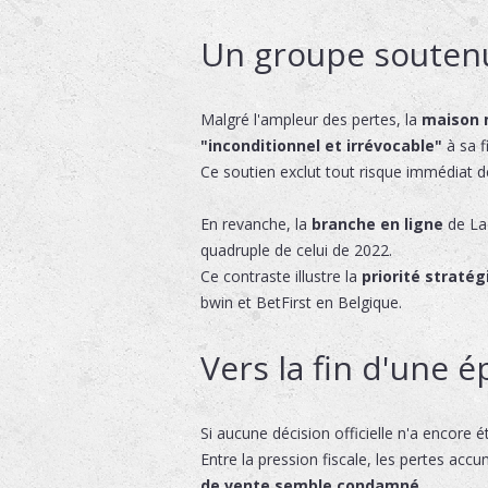
Un groupe soutenu 
Malgré l'ampleur des pertes, la
maison 
"inconditionnel et irrévocable"
à sa f
Ce soutien exclut tout risque immédiat de 
En revanche, la
branche en ligne
de Lad
quadruple de celui de 2022.
Ce contraste illustre la
priorité straté
bwin et BetFirst en Belgique.
Vers la fin d'une 
Si aucune décision officielle n'a encore 
Entre la pression fiscale, les pertes ac
de vente semble condamné
.