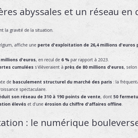
ères abyssales et un réseau en 
 la gravité de la situation.
Belgium, affiche une
perte d'exploitation de 26,4 millions d'euros 
 millions d'euros
, en recul de
6 %
par rapport à 2023.
ertes cumulées
s'élèveraient à
près de 80 millions d'euros
, selon
exte de
basculement structurel du marché des paris
: la fréquen
croissance spectaculaire.
éduit son réseau de 310 à 190 points de vente
, dont
50 fermetu
ation élevés
et d'une
érosion du chiffre d'affaires offline
.
tion : le numérique bouleverse 